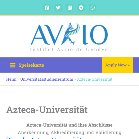
Zum
Inhalt
springen
Speisekarte
Apply Now »
Heim
»
Universitätsstudienzentrum
»
Azteca-Universität
Azteca-Universität
Azteca-Universität und ihre Abschlüsse
Anerkennung, Akkreditierung und Validierung