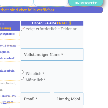
UNIVERSITÄT
beit sind ebenfalls verfügbar.
Haben Sie eine
FRAGE
mm
assung
„
*
“ zeigt erforderliche Felder an
nprogramm
 9–18 Monate
Vollständiger
Englisch
Name
*
lussarbeit:
lussarbeit:
Geschlecht
*
Weiblich *
Männlich*
isch, Deutsch,
sch
Email
*
Handy,
 20.000 ±15%
Mobiltelefon
*
: