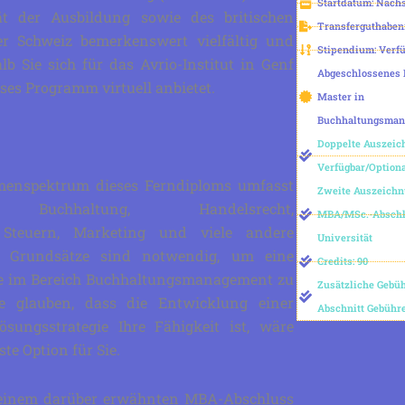
Startdatum: Näch
ät der Ausbildung sowie des britischen
Transferguthaben
er Schweiz bemerkenswert vielfältig und
Stipendium: Verf
b Sie sich für das Avrio-Institut in Genf
Abgeschlossenes 
ses Programm virtuell anbietet.
Master in
Buchhaltungsma
Doppelte Auszeic
Verfügbar/Option
emenspektrum dieses Ferndiploms umfasst
Zweite Auszeichn
ene Buchhaltung, Handelsrecht,
MBA/MSc.-Absch
e, Steuern, Marketing und viele andere
Universität
e Grundsätze sind notwendig, um eine
Credits: 90
ere im Bereich Buchhaltungsmanagement zu
Zusätzliche Gebüh
e glauben, dass die Entwicklung einer
Abschnitt Gebühr
ösungsstrategie Ihre Fähigkeit ist, wäre
ste Option für Sie.
 einem darüber erwähnten MBA-Abschluss