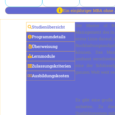
Ein einjähriger MBA ohne A
Der Master of Bu
Studienübersicht
Management des Inst
Programmdetails
erster Linie darauf,
Buchhaltungsaufgab
Überweisung
können. Das Mana
Lernmodule
umfasst verschiede
eine der Schlüsse
Zulassungskriterien
ganzen Welt weit ver
Ausbildungskosten
Es gibt eine große
anbieten. Zu die
Qualitätssystem mit