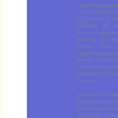
in Buchhaltungsma
Jobs in verschiede
Ihr Lebenslauf er
Personen, die le
Buchhaltungsmanag
auch für die Stell
Interner Prüfer,
verschiedene ander
Bereich Buchhal
Lehrplan dieses Di
Studium bietet Ihne
zu lernen.
Sie gehören zu den
Diploms an einem g
Buchhaltungsma
Ausbildung würde 