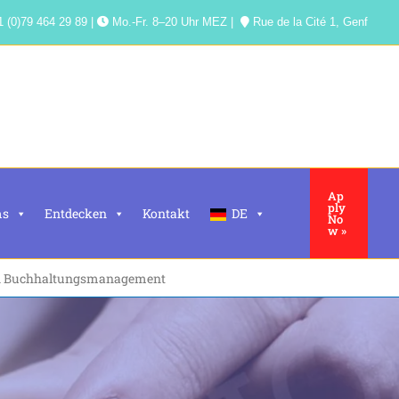
 (0)79 464 29 89 |
Mo.-Fr. 8–20 Uhr MEZ |
Rue de la Cité 1, Genf
Ap
ply
ms
Entdecken
Kontakt
DE
No
w »
n Buchhaltungsmanagement