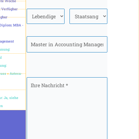
ste Woche
: Verfügbar
Land
*
Staatsangehörigkeit
*
ügbar
Diplom: MBA -
Programm
nagement
hnung:
al
ung:
luss
»
Azteca-
Ihre
Nachricht
*
r: Ja, siehe
en