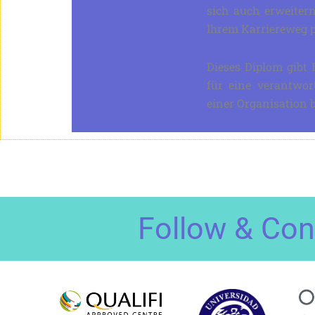
sich auch erweiter
Ihrem Karriereweg p
Dieses Diplom gibt 
für eine verantwor
einer Organisation b
Follow & Con