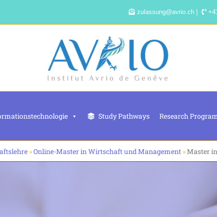
zulassung@avrio.ch |
+41
ormationstechnologie
Study Pathways
Research Progra
aftslehre
»
Online-Master in Wirtschaft und Management
»
Master i