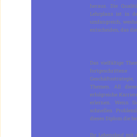
heraus. Die Qualit
Lehrplans ist in d
umfangreich, weshal
entscheiden, das die
Das vielfältige Th
fortgeschritt
Geschäftsstrategi
Themen. All dies
erfolgreiche Karri
erlernen. Wenn Si
schnellen Probleml
dieses Diplom die be
Ihr Lebenslauf mit