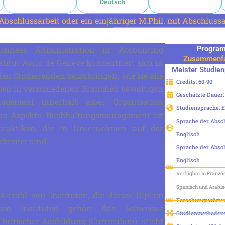
Deutsch
bschlussarbeit oder ein einjähriger M.Phil. mit Abschlussar
siness Administration in Accounting
Progra
Zusammenf
itut Avrio de Genève konzentriert sich in
Meister
Studie
 den Studierenden beizubringen, wie sie alle
Credits: 60-90
en in verschiedenen Branchen bewältigen
Geschätzte Dauer:
gement innerhalb einer Organisation
Studiensprache: 
ne Aspekte. Buchhaltungsmanagement ist
Sprache der Absch
lpraktiken, die in Unternehmen auf der
Englisch
breitet sind.
Sprache der Absch
Englisch
Verfügbar in Französ
Spanisch und Arabi
 Anzahl von Instituten, die dieses Diplom
Forschungswörter:
sen Instituten gehört das Schweizer
Studienmethoden
 britischer Ausbildung (Curriculum). sticht