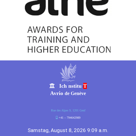
Ich nstitu
T
Avrio
de Genève
Rue des Alpes 9, 1201 Genf
+41 – 794642989
Samstag, August 8, 2026 9:09 a.m.