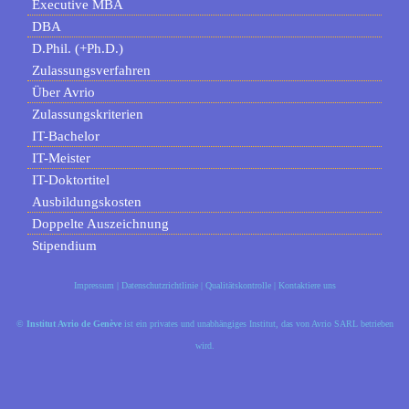
Executive MBA
DBA
D.Phil. (+Ph.D.)
Zulassungsverfahren
Über Avrio
Zulassungskriterien
IT-Bachelor
IT-Meister
IT-Doktortitel
Ausbildungskosten
Doppelte Auszeichnung
Stipendium
Impressum
|
Datenschutzrichtlinie
|
Qualitätskontrolle
|
Kontaktiere uns
©
Institut Avrio de Genève
ist ein privates und unabhängiges Institut, das von Avrio SARL betrieben
wird.