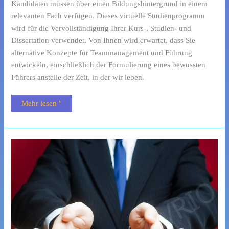
Kandidaten müssen über einen Bildungshintergrund in einem
relevanten Fach verfügen. Dieses virtuelle Studienprogramm
wird für die Vervollständigung Ihrer Kurs-, Studien- und
Dissertation verwendet. Von Ihnen wird erwartet, dass Sie
alternative Konzepte für Teammanagement und Führung
entwickeln, einschließlich der Formulierung eines bewussten
Führers anstelle der Zeit, in der wir leben.
Mehr lesen "
D.Phil.
im
Projektmanagement