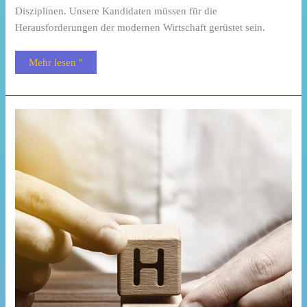
Disziplinen. Unsere Kandidaten müssen für die
Herausforderungen der modernen Wirtschaft gerüstet sein.
Mehr lesen "
D.Phil.
im
Hotel-
und
Hotelmanagement