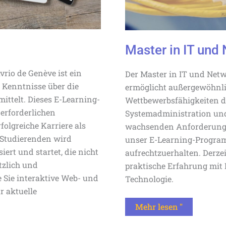
Master in IT und
vrio de Genève ist ein
Der Master in IT und Netw
 Kenntnisse über die
ermöglicht außergewöhnli
ittelt. Dieses E-Learning-
Wettbewerbsfähigkeiten d
erforderlichen
Systemadministration und
folgreiche Karriere als
wachsenden Anforderunge
 Studierenden wird
unser E-Learning-Progra
iert und startet, die nicht
aufrechtzuerhalten. Derzei
tzlich und
praktische Erfahrung mit 
e Sie interaktive Web- und
Technologie.
r aktuelle
Mehr lesen "