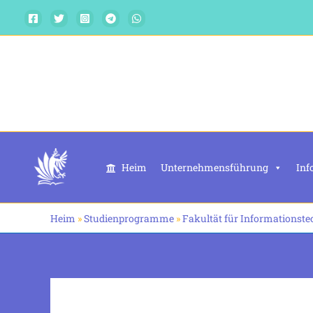
Zum
Inhalt
springen
Heim
Unternehmensführung
Inf
Heim
»
Studienprogramme
»
Fakultät für Informationste