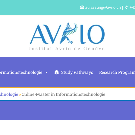
zulassung@avrio.ch |
+41
ormationstechnologie
Study Pathways
Research Progra
chnologie
»
Online-Master in Informationstechnologie