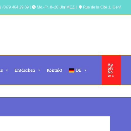
 (0)79 464 29 89 |
Mo.-Fr. 8–20 Uhr MEZ |
Rue de la Cité 1, Genf
Ap
ply
ms
Entdecken
Kontakt
DE
No
w »