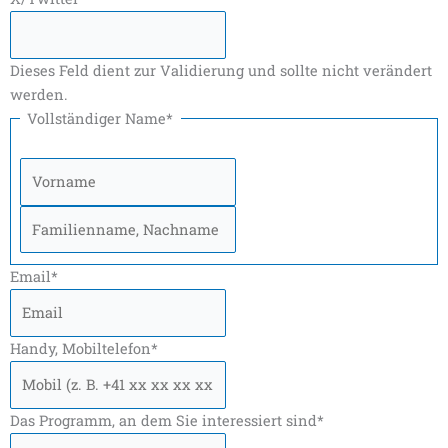
k
a
p
m
k
-
m
-
M
f
F
e
Dieses Feld dient zur Validierung und sollte nicht verändert
l
s
u
s
werden.
g
e
Vollständiger Name
*
z
n
e
g
u
e
g
r
Email
*
Handy, Mobiltelefon
*
Das Programm, an dem Sie interessiert sind
*