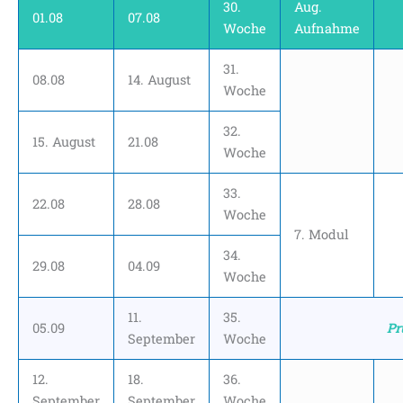
30.
Aug.
01.08
07.08
Woche
Aufnahme
31.
08.08
14. August
Woche
32.
15. August
21.08
Woche
33.
22.08
28.08
Woche
7. Modul
34.
29.08
04.09
Woche
11.
35.
05.09
Pr
September
Woche
12.
18.
36.
September
September
Woche