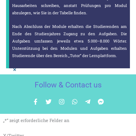
Hausarbeiten schreiben, anstatt Prüfungen pro Modul
abzulegen, wie Sie in der Tabelle finden.
Nach Abschluss der Module erhalten die Studierenden am
Ende des Studienjahres Zugang zu den Aufgaben. Die
Aufgaben umfassen jeweils etwa 5.000–8.000 Wörter.
Unterstützung bei den Modulen und Aufgaben erhalten
Studierende über den Bereich „Tutor“ der Lernplattform.
×
Follow & Contact us
F
T
I
W
T
F
a
w
n
h
e
a
c
i
s
a
l
c
e
t
t
t
e
e
„
*
“ zeigt erforderliche Felder an
b
t
a
s
g
b
o
e
g
A
r
o
o
r
r
p
a
o
Nachname
Vorname
X/Twitter