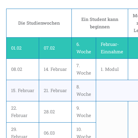
M
Ein Student kann
Die Studienwochen
beginnen
L
6.
Februar-
01.02
07.02
Woche
Einnahme
7.
08.02
14. Februar
1. Modul
Woche
8.
15. Februar
21. Februar
Woche
22.
9.
28.02
Februar
Woche
29.
10.
06.03
Februar
Woche