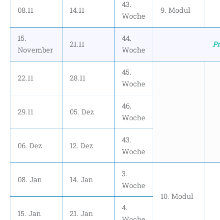
43.
08.11
14.11
9. Modul
Woche
15.
44.
21.11
P
November
Woche
45.
22.11
28.11
Woche
46.
29.11
05. Dez
Woche
43.
06. Dez
12. Dez
Woche
3.
08. Jan
14. Jan
Woche
10. Modul
4.
15. Jan
21. Jan
Woche