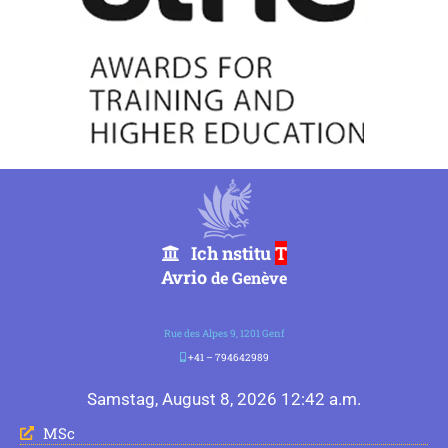
Ich nstitu
T
Avrio
de Genève
Rue des Alpes 9, 1201 Genf
+41 – 794642989
Samstag, August 8, 2026 12:42 a.m.
MSc