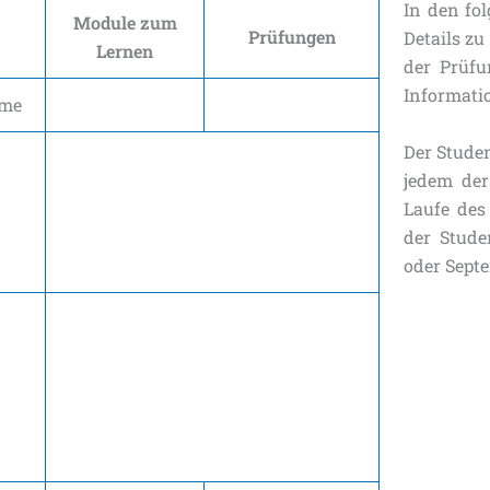
In den fo
Module zum
Prüfungen
Details z
Lernen
der Prüfun
Informati
hme
Der Stude
jedem der
Laufe des
der Stude
oder Sept