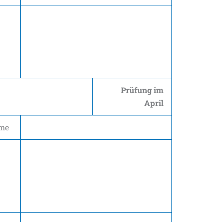
Prüfung im
April
me