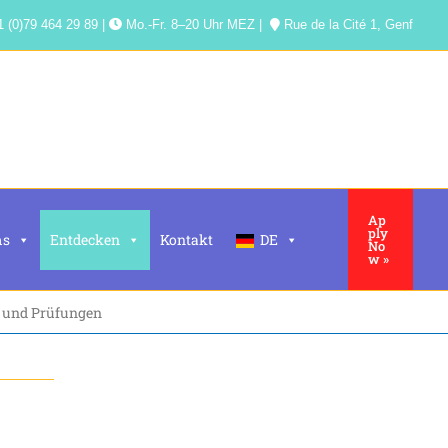
 (0)79 464 29 89 |
Mo.-Fr. 8–20 Uhr MEZ |
Rue de la Cité 1, Genf
Ap
ply
ms
Entdecken
Kontakt
DE
No
w »
und Prüfungen