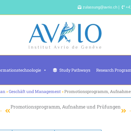
zulassung@avrio.ch |
+41
ormationstechnologie
Study Pathways
Research Progra
lan
»
Geschäft und Management
»
Promotionsprogramm, Aufnahme 
Promotionsprogramm, Aufnahme und Prüfungen