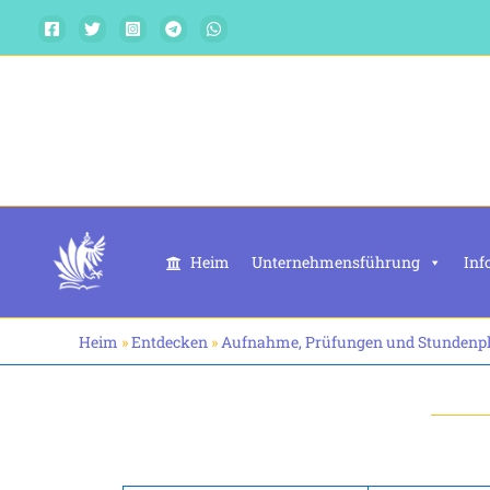
Zum
Inhalt
springen
Heim
Unternehmensführung
Inf
Heim
»
Entdecken
»
Aufnahme, Prüfungen und Stundenp