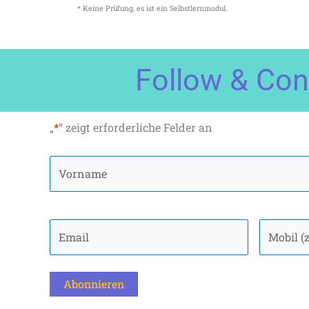
* Keine Prüfung, es ist ein Selbstlernmodul.
Follow & Con
„
*
“ zeigt erforderliche Felder an
Vollständiger
Vorname
Name
*
Email
*
Handy,
Mobiltele