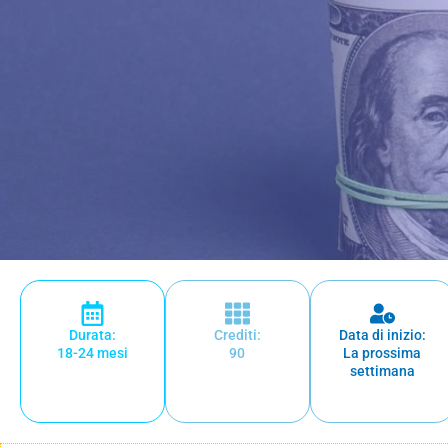
Durata:
Crediti:
Data di inizio:
18-24 mesi
90
La prossima
settimana