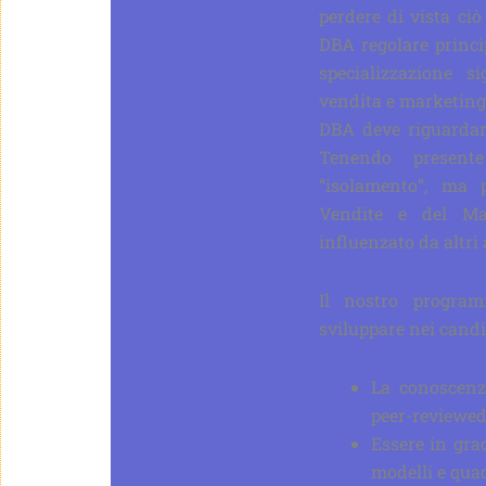
perdere di vista ciò
DBA regolare princi
specializzazione s
vendita e marketing, 
DBA deve riguardar
Tenendo presente
“isolamento”, ma p
Vendite e del Ma
influenzato da altri 
Il nostro progra
sviluppare nei candid
La conoscenza
peer-reviewe
Essere in gra
modelli e quad