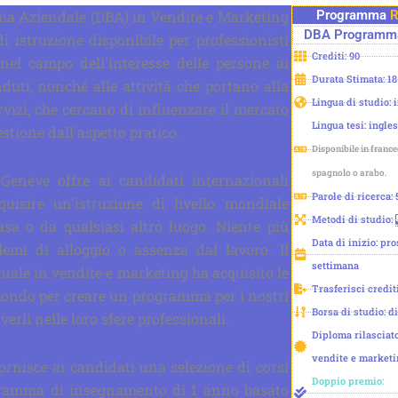
mia Aziendale (DBA) in Vendite e Marketing
Programma
R
DBA
Programma
 di istruzione disponibile per professionisti
Crediti: 90
 nel campo dell'interesse delle persone ai
Durata Stimata: 1
nduti, nonché alle attività che portano alla
Lingua di studio: 
rvizi, che cercano di influenzare il mercato
Lingua tesi: ingle
estione dall'aspetto pratico.
Disponibile in france
spagnolo o arabo.
 Genève offre ai candidati internazionali
Parole di ricerca:
quisire un'istruzione di livello mondiale
Metodi di studio:
a o da qualsiasi altro luogo. Niente più
Data di inizio: pr
lemi di alloggio o assenza dal lavoro. Il
settimana
tuale in vendite e marketing ha acquisito le
Trasferisci credit
mondo per creare un programma per i nostri
Borsa di studio: d
erli nelle loro sfere professionali.
Diploma rilasciat
vendite e marketi
fornisce ai candidati una selezione di corsi
Doppio premio:
ogramma di insegnamento di 1 anno basato