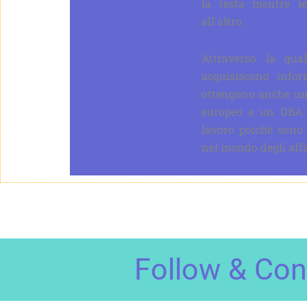
la testa mentre l
all'altro.
Attraverso la qua
acquisiscono info
ottengono anche un
europeo e un DBA a
lavoro poiché sono 
nel mondo degli affa
Follow & Con