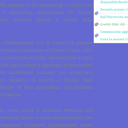
disponibile/facolt
etti aggiuntivi del marketing. I nostri corsi
Secondo premio: 
 e marketing, metodologia di ricerca,
dall'Università A
etti, gestione globale e analisi delle
Crediti DBA: 120
Commissione aggiu
trova la sezione 
in collaborazione con le università partner
istituzioni educative nel Regno Unito, offre
corsi e una tesi DBA che valorizza il ruolo
riale che fornisce a manager, professionisti
enti accademici avanzati per aumentare
 loro capacità di ricerca e dotarli degli
iorare le loro prestazioni nel processo
ificazione.
ato possa trarre il massimo beneficio dal
amma di studio è stato personalizzato per
ackground formativo professionale senza