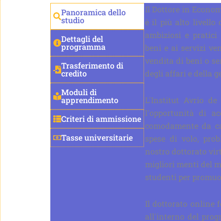
Il Dottore in Econo
Panoramica dello
studio
è il più alto livello
ambiziosi e pratici
Dettagli del
programma
beni e ai servizi ve
vendita di beni o se
Trasferimento di
credito
degli affari e della g
Moduli di
apprendimento
L'Institut Avrio de
l'opportunità di ac
Criteri di ammissione
comodamente da cas
Tasse universitarie
spese di volo, prob
nostro dottorato vir
migliori menti del 
studenti per promuov
Il dottorato online 
all'interno del pr