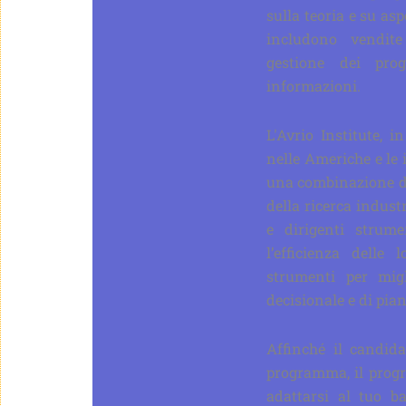
sulla teoria e su asp
includono vendite
gestione dei prog
informazioni.
L'Avrio Institute, 
nelle Americhe e le 
una combinazione di 
della ricerca indust
e dirigenti strum
l’efficienza delle
strumenti per migl
decisionale e di pian
Affinché il candid
programma, il progr
adattarsi al tuo b