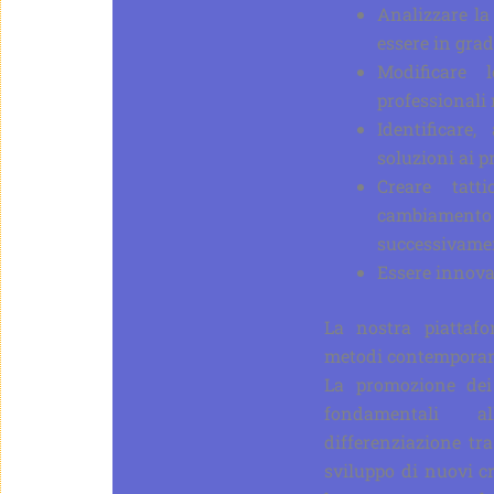
Analizzare la
essere in grad
Modificare 
professionali 
Identificare
soluzioni ai p
Creare tatt
cambiamento e
successivame
Essere innovat
La nostra piattafo
metodi contemporane
La promozione dei 
fondamentali a
differenziazione tr
sviluppo di nuovi cr