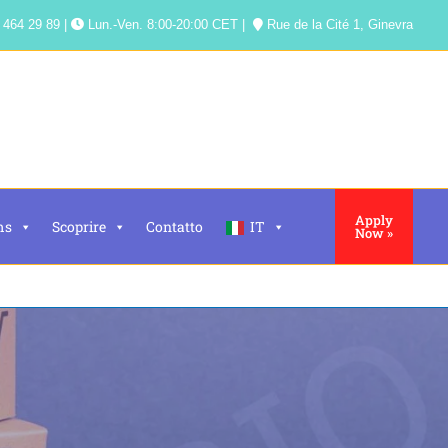
 464 29 89 |
Lun.-Ven. 8:00-20:00 CET |
Rue de la Cité 1, Ginevra
Apply
ms
Scoprire
Contatto
IT
Now »