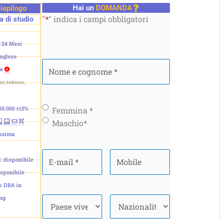
Hai un
DOMANDA
iepilogo
"
*
" indica i campi obbligatori
 di studio
8-24 Mesi
inglese
Nome
se
e
se, tedesco,
cognome
*
 50.000 ±15%
Genere
*
Femmina *
Maschio*
ossima
E-
Mobile
*
i: disponibile
mail
*
isponibile
o: DBA in
ng
Paese
*
Nazionalità
*