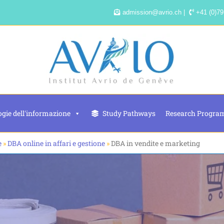
admission@avrio.ch |
+41 (0)79
gie dell'informazione
Study Pathways
Research Progra
e
»
DBA online in affari e gestione
»
DBA in vendite e marketing