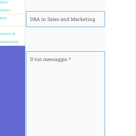
ativo
Laurea
»
Programma
zteca
ntiva: Sì,
Commissioni
Il
tuo
messaggio
*