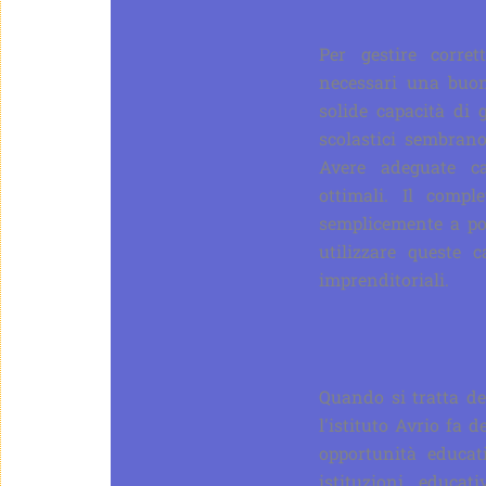
Per gestire corret
necessari una buon
solide capacità di g
scolastici sembran
Avere adeguate cap
ottimali. Il comp
semplicemente a po
utilizzare queste c
imprenditoriali.
Quando si tratta del
l'istituto Avrio fa 
opportunità educat
istituzioni educat