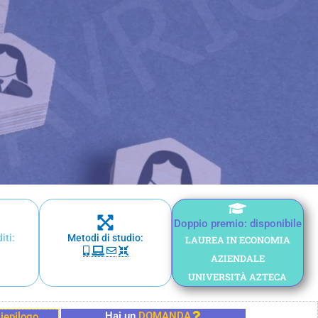
Doppio premio: disponibile
iti:
Metodi di studio:
LAUREA IN ECONOMIA
AZIENDALE
UNIVERSITÀ AZTECA
Hai un
DOMANDA
iepilogo