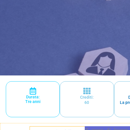
Durata:
Crediti:
Tre anni
60
La pr
Il corso di laurea