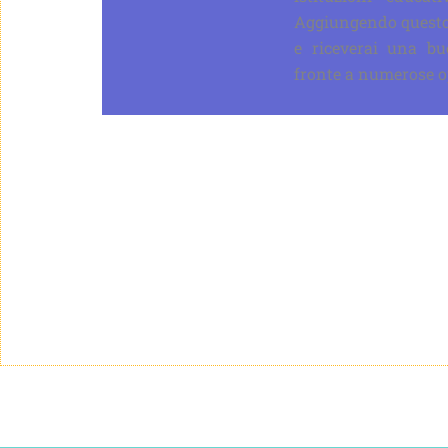
Aggiungendo questo 
e riceverai una bu
fronte a numerose op