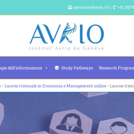
admission@avrio.ch |
+41 (0)79
gie dell'informazione
Study Pathways
Research Progra
e
»
Laurea triennale in Economia e Management online
»
Laurea trien