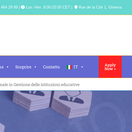
 464 29 89 |
Lun.-Ven. 8:00-20:00 CET |
Rue de la Cité 1, Ginevra
Apply
ms
Scoprire
Contatto
IT
Now »
nale in Gestione delle istituzioni educative