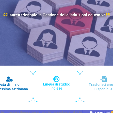
Laurea triennale in Gestione delle istituzioni educative
Lingua di studio:
Data di inizio:
Trasferisci cred
Inglese
ossima settimana
Disponibile
 in Specializzazione nella gestione delle
Programma
R