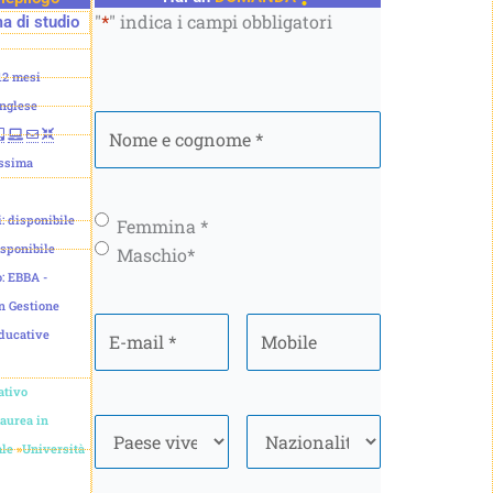
"
*
" indica i campi obbligatori
 di studio
12 mesi
inglese
Nome
e
ossima
cognome
*
i: disponibile
Genere
*
Femmina *
isponibile
Maschio*
o: EBBA -
in Gestione
E-
Mobile
*
educative
mail
*
ativo
aurea in
Paese
*
Nazionalità
*
ale
»
Università