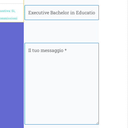
Programma
ntiva: Sì,
Commissioni
Il
tuo
messaggio
*