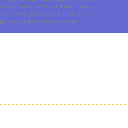
diploma al tuo CV ne aumenterai il valore
ona considerazione, il che ti metterà di
portunità per la tua futura carriera.