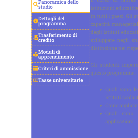
Panoramica dello
studio
istituzioni educativ
in tutti i paesi. Gli
Dettagli del
programma
capacità manageriali
degli istituti educa
Trasferimento di
credito
sviluppate negli s
distinzione nei rispe
Moduli di
apprendimento
Gli studenti impar
Criteri di ammissione
questo programma:
Tasse universitarie
Quali sono le 
istituti scolas
Come applicar
Quali sono 
applicazioni