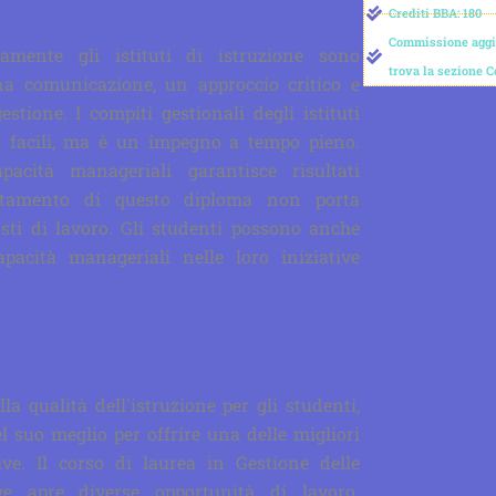
Crediti BBA: 180
Commissione aggiu
tamente gli istituti di istruzione sono
trova la sezione 
a comunicazione, un approccio critico e
estione. I compiti gestionali degli istituti
o facili, ma è un impegno a tempo pieno.
acità manageriali garantisce risultati
letamento di questo diploma non porta
sti di lavoro. Gli studenti possono anche
apacità manageriali nelle loro iniziative
la qualità dell'istruzione per gli studenti,
del suo meglio per offrire una delle migliori
ive. Il corso di laurea in Gestione delle
ive apre diverse opportunità di lavoro.