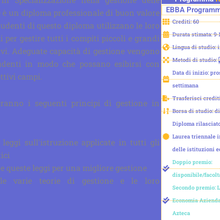
EBBA
Programma
e è un diploma professionale di buon valore
Crediti: 60
 studenti di questo diploma utilizzano le loro
Durata stimata: 9-
 per gestire tutti i compiti piccoli e grandi
Lingua di studio: 
tivi. Adeguate capacità di gestione vengono
Metodi di studio:
tudenti in modo che possano esibirsi con
Data di inizio: pr
ttivi campi.
settimana
Trasferisci credit
eranno i seguenti principi di gestione in
Borsa di studio: d
Diploma rilasciat
Laurea triennale 
leggi sull'istruzione applicate in tutti gli
delle istituzioni 
tici
Doppio premio:
e queste leggi per una migliore gestione
disponibile/facolt
le varie teorie di gestione e le loro
Secondo premio: L
Economia Aziend
Azteca