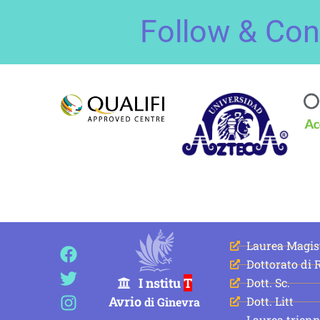
Follow & Con
F
T
I
W
F
T
V
S
Laurea Magis
a
w
n
h
a
e
i
m
Dottorato di 
c
i
s
a
c
l
b
s
I nstitu
T
Dott. Sc.
e
t
t
t
e
e
e
Avrio
Dott. Litt
di Ginevra
b
t
a
s
b
g
r
Laurea trienn