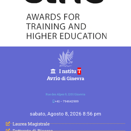
I nstitu
T
Avrio
di Ginevra
Rue des Alpes 9, 1201 Ginevra
+41 – 794642989
sabato, Agosto 8, 2026 8:56 pm
Laurea Magistrale
Dottorato di Ricerca