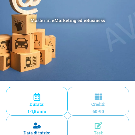
Master in eMarketing ed eBusiness
Durata:
Crediti:
1-1,5 anni
60-90
Data di inizio:
Tesi: