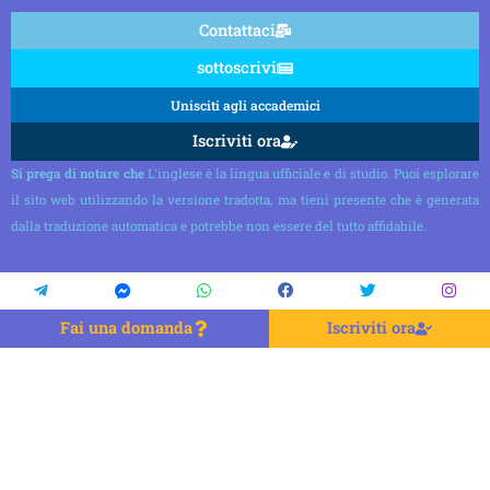
Contattaci
sottoscrivi
Unisciti agli accademici
Iscriviti ora
Si prega di notare che
L'inglese è la lingua ufficiale e di studio. Puoi esplorare
il sito web utilizzando la versione tradotta, ma tieni presente che è generata
dalla traduzione automatica e potrebbe non essere del tutto affidabile.
Fai una domanda
Iscriviti ora