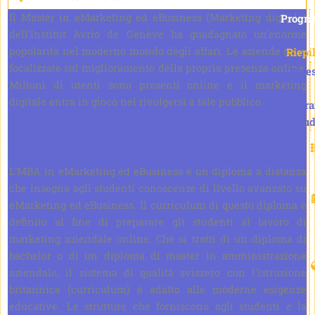
Il Master in eMarketing ed eBusiness (Marketing digitale)
Progr
dell'Institut Avrio de Genève ha guadagnato un'enorme
popolarità nel moderno mondo degli affari. Le aziende sono
Riepi
focalizzate sul miglioramento della propria presenza online.
Maes
Milioni di utenti sono presenti online e il marketing
digitale entra in gioco nel rivolgersi a tale pubblico.
Progr
di stud
L'MBA in eMarketing ed eBusiness è un diploma a distanza
che insegna agli studenti conoscenze di livello avanzato su
eMarketing ed eBusiness. Il curriculum di questo diploma è
definito al fine di preparare gli studenti al lavoro di
marketing aziendale online. Che si tratti di un diploma di
bachelor o di un diploma di master in amministrazione
aziendale, il sistema di qualità svizzero con l'istruzione
britannica (curriculum) è adatto alle moderne esigenze
educative. Le strutture che forniscono agli studenti e la