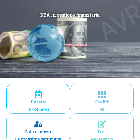
DBA in gestione finanziaria
Durata:
Crediti:
18-24 mesi
90
Data di inizio:
Tesi:
La prossima settimana
Necessario