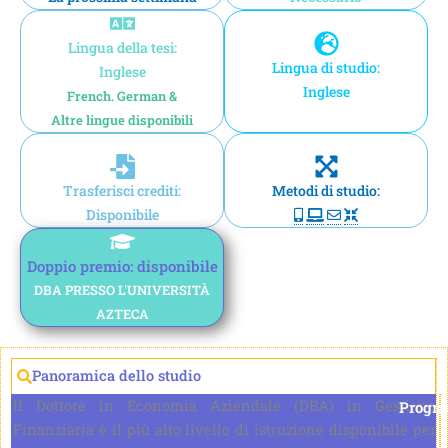
Lingua della tesi:
Lingua di studio:
Inglese
Inglese
French. German &
Altre lingue disponibili
Trasferisci crediti:
Metodi di studio:
Disponibile
Doppio premio: disponibile
DBA PRESSO L'UNIVERSITÀ
AZTECA
Panoramica dello studio
Il Dottore in Economia Aziendale (DBA) in Gestione
Progr
Finanziaria è il più alto livello di istruzione disponibile per