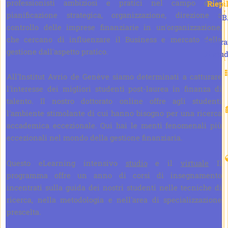
professionisti ambiziosi e pratici nel campo della
Riepi
pianificazione strategica, organizzazione, direzione e
DB
controllo delle imprese finanziarie in un'organizzazione,
che cercano di influenzare il Business e mercato della
Progr
gestione dall'aspetto pratico.
di stud
All'Institut Avrio de Genève siamo determinati a catturare
l'interesse dei migliori studenti post-laurea in finanza di
talento. Il nostro dottorato online offre agli studenti
l'ambiente stimolante di cui hanno bisogno per una ricerca
accademica eccezionale. Qui hai le menti fenomenali più
eccezionali nel mondo della gestione finanziaria.
Questo eLearning intensivo
studio
e il
virtuale
Il
programma offre un anno di corsi di insegnamento
incentrati sulla guida dei nostri studenti nelle tecniche di
ricerca, nella metodologia e nell'area di specializzazione
prescelta.