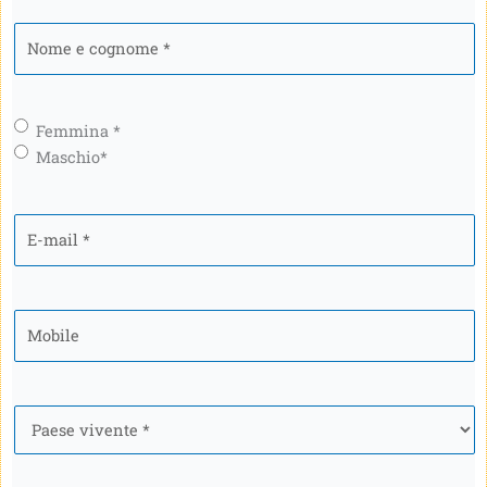
Nome
e
cognome
*
Genere
*
Femmina *
Maschio*
E-
mail
*
Mobile
*
Paese
*