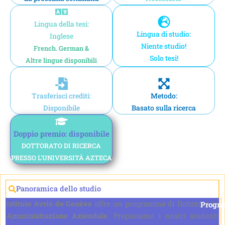
Lingua della tesi:
Lingua di studio:
Inglese
Niente studio!
French. German &
Solo tesi!
Altre lingue disponibili
Trasferisci crediti:
Metodo:
Disponibile
Basato sulla ricerca
Doppio premio: disponibile
DOTTORATO DI RICERCA
PRESSO L'UNIVERSITÀ AZTECA
Panoramica dello studio
Istituto Avrio de Genève
offre un programma di Dottorato in
Progr
Amministrazione Aziendale
. Prepariamo i nostri studenti