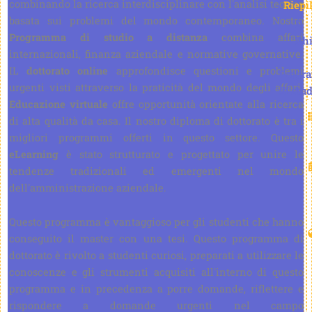
combinando la ricerca interdisciplinare con l'analisi teorica
Riepi
basata sui problemi del mondo contemporaneo. Nostro
D.
Programma di studio a distanza
combina affari
Phi
internazionali, finanza aziendale e normative governative.
IL
dottorato online
approfondisce questioni e problemi
Progr
urgenti visti attraverso la praticità del mondo degli affari.
di stud
Educazione virtuale
offre opportunità orientate alla ricerca
di alta qualità da casa. Il nostro diploma di dottorato è tra i
migliori programmi offerti in questo settore. Questo
eLearning
è stato strutturato e progettato per unire le
tendenze tradizionali ed emergenti nel mondo
dell'amministrazione aziendale.
Questo programma è vantaggioso per gli studenti che hanno
conseguito il master con una tesi. Questo programma di
dottorato è rivolto a studenti curiosi, preparati a utilizzare le
conoscenze e gli strumenti acquisiti all'interno di questo
programma e in precedenza a porre domande, riflettere e
rispondere a domande urgenti nel campo