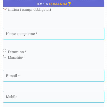
Hai un
DOMANDA
"
*
" indica i campi obbligatori
Nome
e
cognome
*
Genere
*
Femmina *
Maschio*
E-
mail
*
Mobile
*