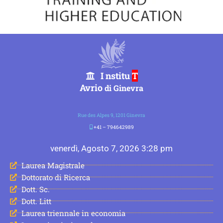
I nstitu
T
Avrio
di Ginevra
Rue des Alpes 9, 1201 Ginevra
+41 – 794642989
venerdì, Agosto 7, 2026 3:28 pm
Laurea Magistrale
Dottorato di Ricerca
Dott. Sc.
Dott. Litt
Laurea triennale in economia