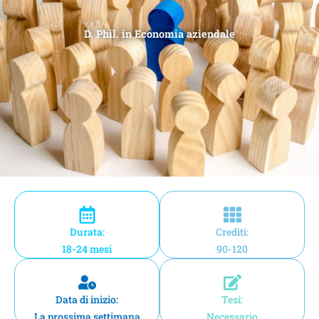
D. Phil. in Economia aziendale
Durata:
Crediti:
18-24 mesi
90-120
Data di inizio:
Tesi:
La prossima settimana
Necessario