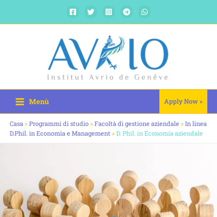
Vai
al
contenuto
Menù
Apply Now »
Casa
»
Programmi di studio
»
Facoltà di gestione aziendale
»
In linea
D.Phil. in Economia e Management
»
D. Phil. in Economia aziendale