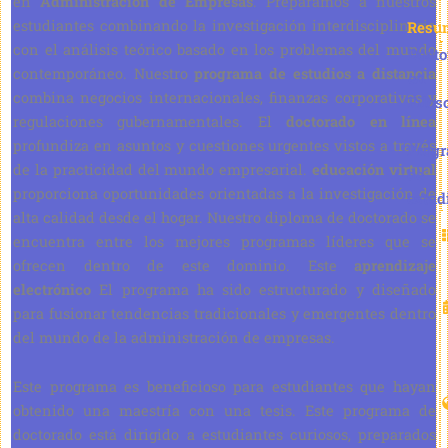
en
Administración de Empresas
. Preparamos a nuestros
estudiantes combinando la investigación interdisciplinaria
Resu
con el análisis teórico basado en los problemas del mundo
Docto
contemporáneo. Nuestro
programa de estudios a distancia
en
combina negocios internacionales, finanzas corporativas y
Filoso
regulaciones gubernamentales. El
doctorado en línea
profundiza en asuntos y cuestiones urgentes vistos a través
Prog
de la practicidad del mundo empresarial.
educación virtual
de
proporciona oportunidades orientadas a la investigación de
estud
alta calidad desde el hogar. Nuestro diploma de doctorado se
encuentra entre los mejores programas líderes que se
ofrecen dentro de este dominio. Este
aprendizaje
electrónico
El programa ha sido estructurado y diseñado
para fusionar tendencias tradicionales y emergentes dentro
del mundo de la administración de empresas.
Este programa es beneficioso para estudiantes que hayan
obtenido una maestría con una tesis. Este programa de
doctorado está dirigido a estudiantes curiosos, preparados