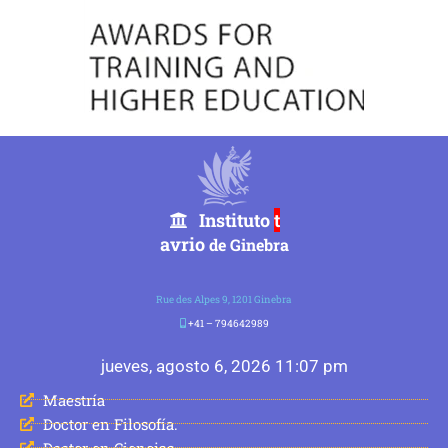
Instituto
t
avrio
de Ginebra
Rue des Alpes 9, 1201 Ginebra
+41 – 794642989
jueves, agosto 6, 2026 11:07 pm
Maestría
Doctor en Filosofía.
Doctor en Ciencias.