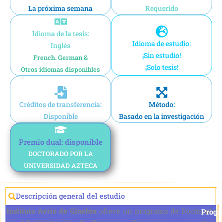
La próxima semana
Requerido
Idioma de la tesis:
Idioma de estudio:
Inglés
¡Sin estudio!
French. German &
¡Solo tesis!
Otros idiomas disponibles
Créditos de transferencia:
Método:
Disponible
Basado en la investigación
Premio dual: disponible
DOCTORADO POR LA
UNIVERSIDAD AZTECA
Descripción general del estudio
Instituto Avrio de Ginebra
ofrece un programa de Doctorado
Prog