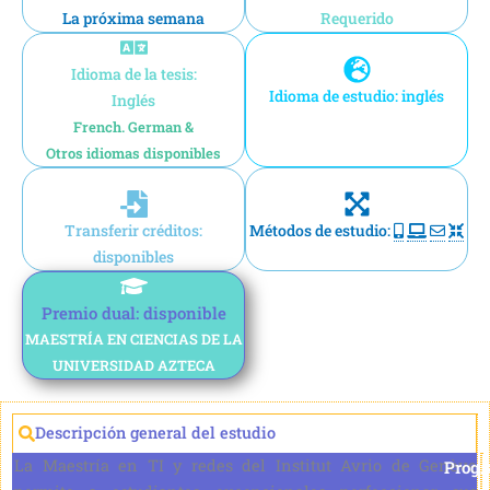
La próxima semana
Requerido
Idioma de la tesis:
Idioma de estudio: inglés
Inglés
French. German &
Otros idiomas disponibles
Transferir créditos:
Métodos de estudio:
disponibles
Premio dual: disponible
MAESTRÍA EN CIENCIAS DE LA
UNIVERSIDAD AZTECA
Descripción general del estudio
La Maestría en TI y redes del Institut Avrio de Genève
Prog