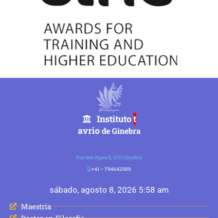
Instituto
t
avrio
de Ginebra
Rue des Alpes 9, 1201 Ginebra
+41 – 794642989
sábado, agosto 8, 2026 5:58 am
Maestría
Doctor en Filosofía.