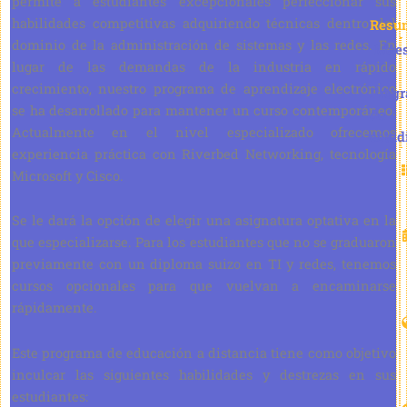
permite a estudiantes excepcionales perfeccionar sus
habilidades competitivas adquiriendo técnicas dentro del
Resu
dominio de la administración de sistemas y las redes. En
Maes
lugar de las demandas de la industria en rápido
crecimiento, nuestro programa de aprendizaje electrónico
Prog
se ha desarrollado para mantener un curso contemporáneo.
de
Actualmente en el nivel especializado ofrecemos
estud
experiencia práctica con Riverbed Networking, tecnología
Microsoft y Cisco.
Se le dará la opción de elegir una asignatura optativa en la
que especializarse. Para los estudiantes que no se graduaron
previamente con un diploma suizo en TI y redes, tenemos
cursos opcionales para que vuelvan a encaminarse
rápidamente.
Este programa de educación a distancia tiene como objetivo
inculcar las siguientes habilidades y destrezas en sus
estudiantes: