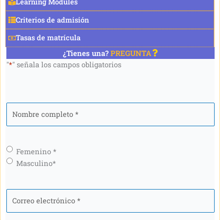
Learning Modules
Criterios de admisión
Tasas de matrícula
¿Tienes una?
PREGUNTA
"
*
" señala los campos obligatorios
Nombre
completo
*
Género
*
Femenino *
Masculino*
Correo
electrónico
*