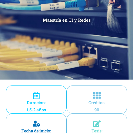
Maestría en TI y Redes
Duración:
Créditos:
1,5-2 años
90
Fecha de inicio:
Tesis: