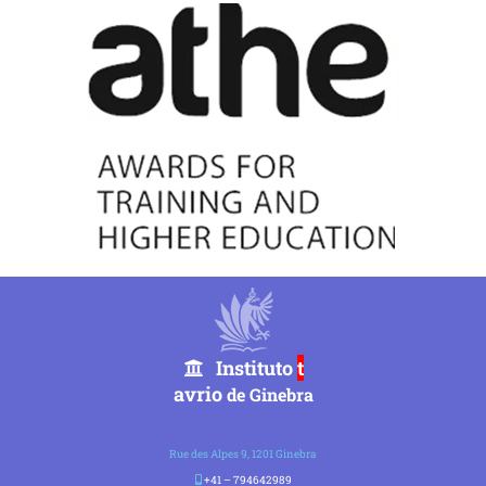
Instituto
t
avrio
de Ginebra
Rue des Alpes 9, 1201 Ginebra
+41 – 794642989