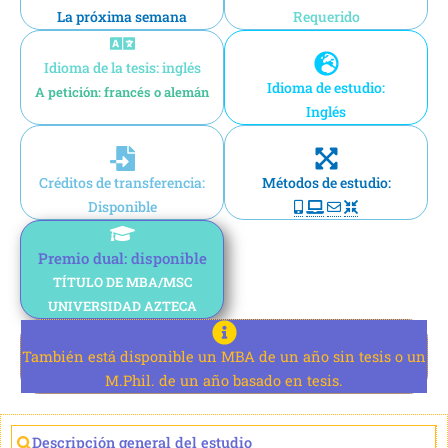
La próxima semana
Requerido
Idioma de la tesis: inglés
Idioma de estudio:
A petición: francés o alemán
Inglés
Créditos de transferencia:
Métodos de estudio:
Disponible
Premio dual: disponible
TÍTULO DE MBA/MSC
UNIVERSIDAD AZTECA
También está disponible un MBA de un año sin tesis o un
M.Phil. de un año basado en tesis.
Descripción general del estudio