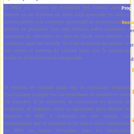
El MBA en Gestión de Proyectos del Institut Avrio de
Prog
Genève es un diploma en línea muy apreciado en todo el
mundo debido a la creciente necesidad de profesionales en
Resu
gestión de proyectos. Con este diploma podrá postularse a
Maes
empresas de renombre no sólo en Suiza sino también en
cualquier parte del mundo. El nivel avanzado de educación
Prog
que ofrece el sistema de calidad suizo con la educación
de
británica (Curriculum) es insuperable.
estud
El sistema de calidad suizo con la educación británica
(Curriculum) cumple con los estándares de calidad en todos
los aspectos. Si su ambición es convertirse en gerente de
proyectos, el Instituto Avrio es apropiado para obtener su
diploma de MBA a distancia en este campo. Las
instalaciones que el instituto Avrio ofrece a los estudiantes
de MBA las hacen favorables para los estudiantes