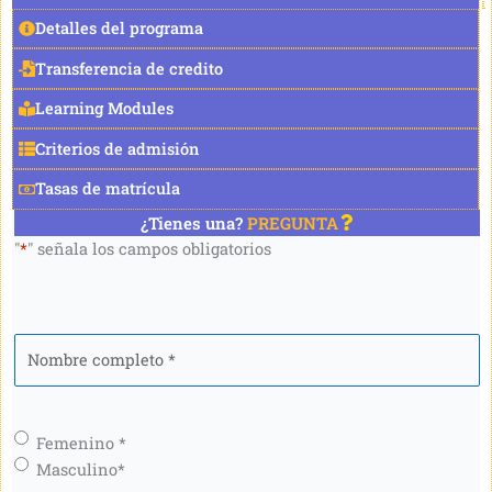
Detalles del programa
Transferencia de credito
Learning Modules
Criterios de admisión
Tasas de matrícula
¿Tienes una?
PREGUNTA
"
*
" señala los campos obligatorios
Nombre
completo
*
Género
*
Femenino *
Masculino*