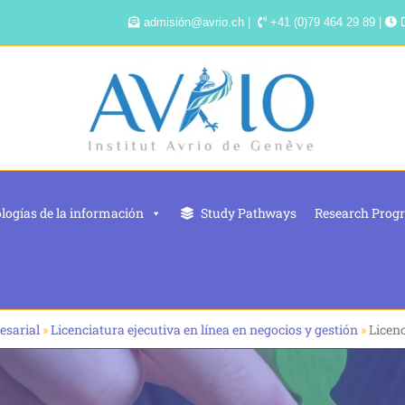
admisión@avrio.ch |
+41 (0)79 464 29 89 |
D
logías de la información
Study Pathways
Research Prog
esarial
»
Licenciatura ejecutiva en línea en negocios y gestión
»
Licenc