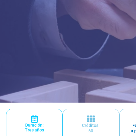
Duración:
Créditos:
F
Tres años
60
La 