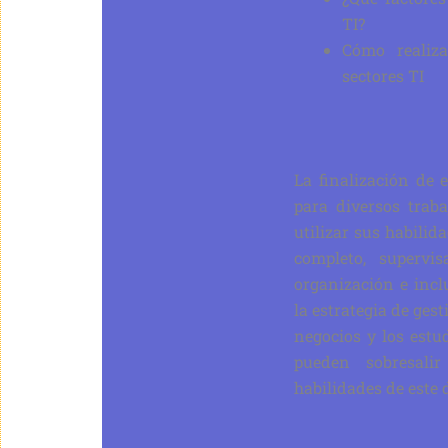
TI?
Cómo realiza
sectores TI
La finalización de 
para diversos trab
utilizar sus habili
completo, supervi
organización e incl
la estrategia de gest
negocios y los estu
pueden sobresalir
habilidades de este 