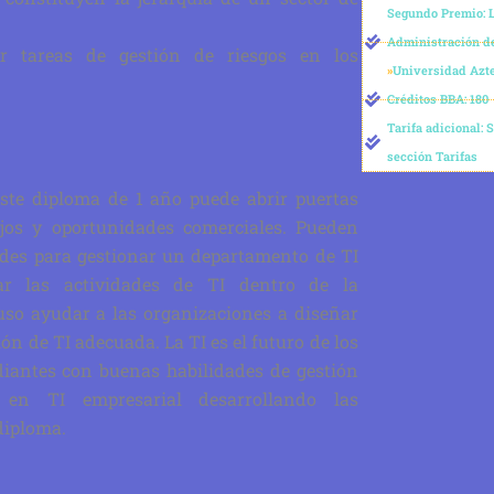
Segundo Premio: L
Administración d
r tareas de gestión de riesgos en los
»
Universidad Azt
Créditos BBA: 180
Tarifa adicional: 
sección Tarifas
este diploma de 1 año puede abrir puertas
ajos y oportunidades comerciales. Pueden
dades para gestionar un departamento de TI
sar las actividades de TI dentro de la
uso ayudar a las organizaciones a diseñar
ión de TI adecuada. La TI es el futuro de los
diantes con buenas habilidades de gestión
 en TI empresarial desarrollando las
diploma.