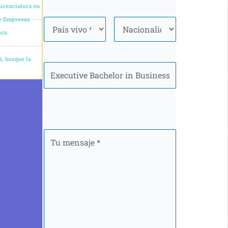
icenciatura en
e Empresas
País
*
Nacionalidad
*
eca
Sí, busque la
Programa
Tu
mensaje
*