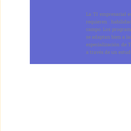
La TI empresarial e
requieren habilid
campo. Los programa
se adaptan bien a la
especialización de 
a través de un estudi