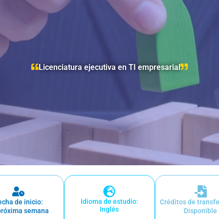
Licenciatura ejecutiva en TI empresarial
Idioma de estudio:
echa de inicio:
Créditos de transf
Inglés
próxima semana
Disponible