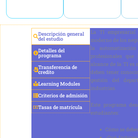
La TI empresaria
Descripción general
del estudio
moderno de los neg
la automatizaci
Detalles del
programa
profesionales que 
alcance de la TI es
Transferencia de
credito
deben tener conoci
gestión del depa
Learning Modules
industrias.
Criterios de admisión
Este programa desa
Tasas de matrícula
estudiantes:
Cómo se deben
¿Qué factores