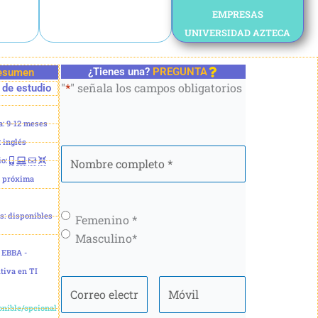
EMPRESAS
UNIVERSIDAD AZTECA
¿Tienes una?
PREGUNTA
esumen
"
*
" señala los campos obligatorios
de estudio
: 9-12 meses
 inglés
Nombre
io:
completo
*
a próxima
s: disponibles
Género
*
Femenino *
Masculino*
 EBBA -
tiva en TI
Correo
Móvil
*
electrónico
*
onible/opcional