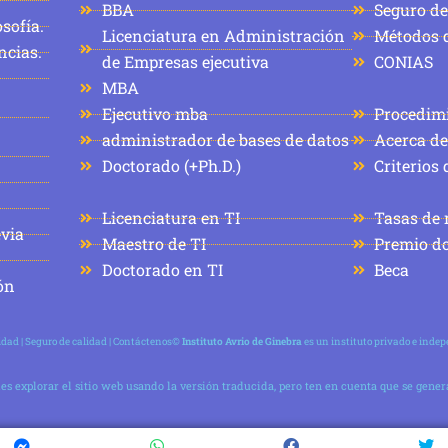
BBA
Seguro de
sofía.
Licenciatura en Administración
Métodos d
ncias.
de Empresas ejecutiva
CONIAS
MBA
Ejecutivo mba
Procedim
administrador de bases de datos
Acerca de
Doctorado (+Ph.D.)
Criterios
Licenciatura en TI
Tasas de 
evia
Maestro de TI
Premio d
Doctorado en TI
Beca
ón
cidad
|
Seguro de calidad
|
Contáctenos
©
Instituto Avrio de Ginebra
es un instituto privado e inde
edes explorar el sitio web usando la versión traducida, pero ten en cuenta que se gen