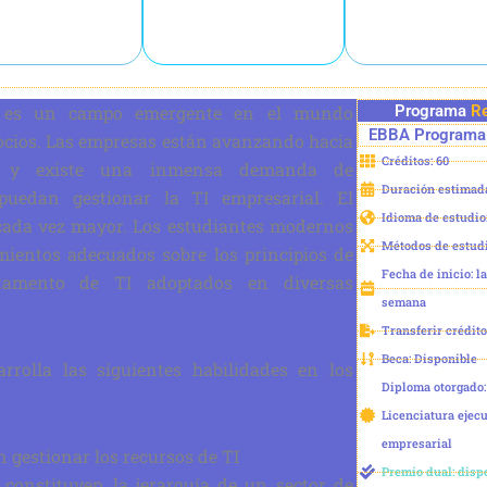
l es un campo emergente en el mundo
Programa
R
EBBA
Programa 
ocios. Las empresas están avanzando hacia
Créditos: 60
ón y existe una inmensa demanda de
Duración estimada
puedan gestionar la TI empresarial. El
Idioma de estudio:
 cada vez mayor. Los estudiantes modernos
Métodos de estud
mientos adecuados sobre los principios de
Fecha de inicio: l
rtamento de TI adoptados en diversas
semana
Transferir crédito
Beca: Disponible
rrolla las siguientes habilidades en los
Diploma otorgado:
Licenciatura ejecu
empresarial
 gestionar los recursos de TI
Premio dual: disp
 constituyen la jerarquía de un sector de