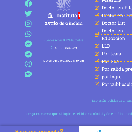
a
o
n
h
a
e
i
M
Doctor en Filo
c
r
s
a
c
l
b
S
Instituto
t
Doctor en Cie
e
j
t
t
e
e
e
avrio
Doctor Litt
de Ginebra
b
e
a
s
b
g
r
Doctor en
o
o
g
a
o
r
Educación.
o
r
p
o
a
Rue des Alpes 9, 1201 Ginebra
LLD
k
a
p
k
m
+41 – 794642989
Por tesis
m
M
a
Por PLA
e
jueves, agosto 6, 2026 8:39 pm
s
Por salida pr
s
por logro
e
Por publicaci
n
g
Impresión
|
política de priva
e
r
Tenga en cuenta que
El inglés es el idioma oficial y de estudio. Pu
Hacer una pregunta