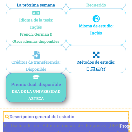
La próxima semana
Requerido
Idioma de la tesis:
Idioma de estudio:
Inglés
Inglés
French. German &
Otros idiomas disponibles
Créditos de transferencia:
Métodos de estudio:
Disponible
Premio dual: disponible
DBA DE LA UNIVERSIDAD
AZTECA
Descripción general del estudio
El Doctorado en Administración de Empresas (DBA) en
Prog