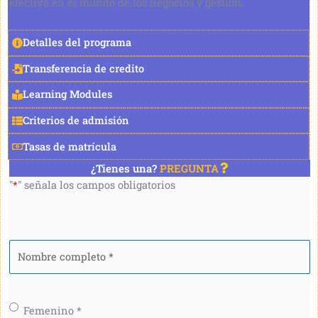
efectiva en el mundo de los negocios y gestión.
Detalles del programa
Transferencia de credito
Learning Modules
Criterios de admisión
Tasas de matrícula
¿Tienes una?
PREGUNTA
"
*
" señala los campos obligatorios
Nombre
completo
*
Género
*
Femenino *