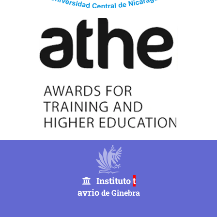
Instituto
t
avrio
de Ginebra