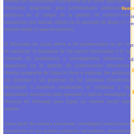
Gestión de Instituciones Educativas es el nivel más alto de
educación disponible para profesionales ambiciosos y
Resu
prácticos en el campo de la gestión de instituciones
adminis
educativas, que buscan influir en el mercado de Negocios y
de base
Gestión desde el aspecto práctico.
datos
El Doctorado en Línea ofrece a los profesionales la opción
Prog
de satisfacer la demanda de las partes interesadas y de la
de
clientela de académicos e investigadores talentosos e
estud
ingeniosos en la gestión de instituciones educativas.
Nuestro programa de Suiza lo lleva a explorar las políticas,
los sistemas y las políticas de los sistemas educativos.
Brindamos a nuestros estudiantes la confianza y las
habilidades necesarias para aprender y aplicar estrategias y
técnicas de liderazgo para lograr un cambio social más
amplio.
Como parte de nuestra educación, investigará instituciones
educativas en los niveles primario, secundario, secundario