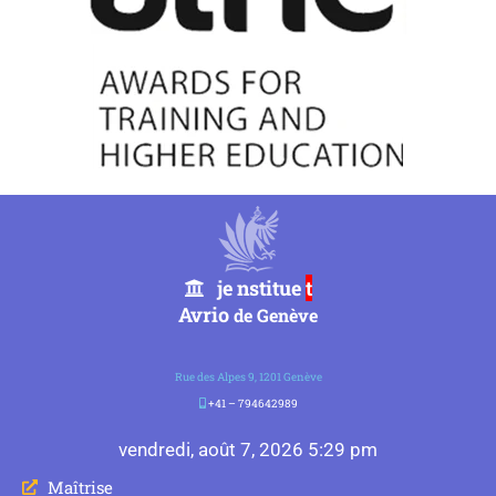
je nstitue
t
Avrio
de Genève
Rue des Alpes 9, 1201 Genève
+41 – 794642989
vendredi, août 7, 2026 5:29 pm
Maîtrise