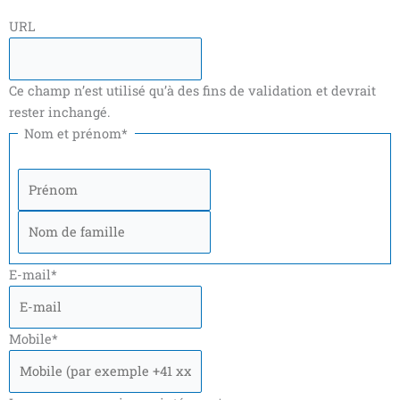
o
e
g
A
t
o
o
r
r
p
é
o
Nom
Prénom
URL
k
a
p
l
k
-
m
é
M
f
g
e
Ce champ n’est utilisé qu’à des fins de validation et devrait
r
s
a
s
rester inchangé.
m
e
Nom et prénom
*
m
n
e
g
e
r
E-mail
*
Mobile
*