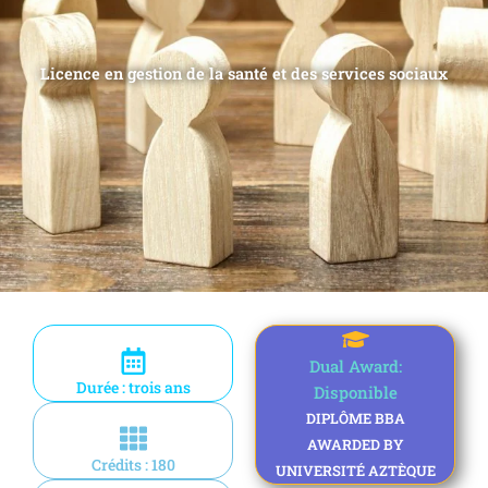
Licence en gestion de la santé et des services sociaux
Dual Award:
Durée : trois ans
Disponible
DIPLÔME BBA
AWARDED BY
Crédits : 180
UNIVERSITÉ AZTÈQUE