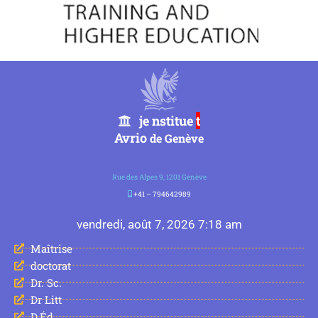
je nstitue
t
Avrio
de Genève
Rue des Alpes 9, 1201 Genève
+41 – 794642989
vendredi, août 7, 2026 7:18 am
Maîtrise
doctorat
Dr. Sc.
Dr Litt
D.Éd.