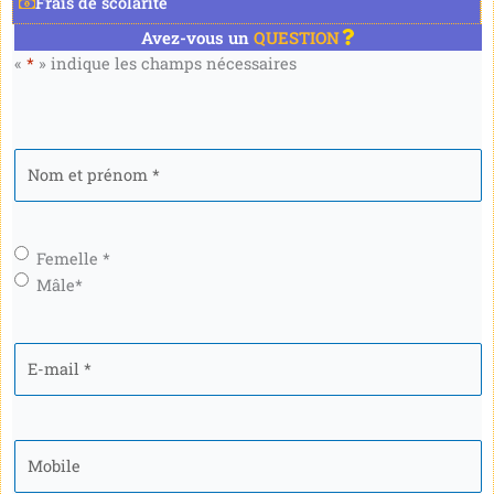
Frais de scolarité
Avez-vous un
QUESTION
«
*
» indique les champs nécessaires
Nom
et
prénom
*
Genre
*
Femelle *
Mâle*
E-
mail
*
Mobile
*