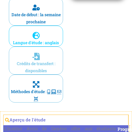
Date de début : la semaine
prochaine
Langue d'étude : anglais
Crédits de transfert :
disponibles
Méthodes d'étude :
Aperçu de l'étude
L'Institut Avrio de Genève offre aux étudiants une
Progr