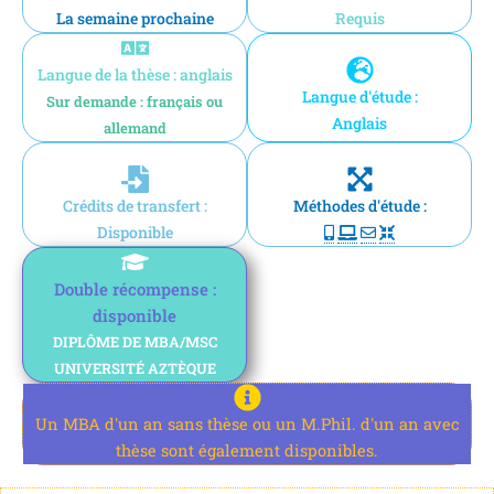
La semaine prochaine
Requis
Langue de la thèse : anglais
Langue d'étude :
Sur demande : français ou
Anglais
allemand
Crédits de transfert :
Méthodes d'étude :
Disponible
Double récompense :
disponible
DIPLÔME DE MBA/MSC
UNIVERSITÉ AZTÈQUE
Un MBA d'un an sans thèse ou un M.Phil. d'un an avec
thèse sont également disponibles.