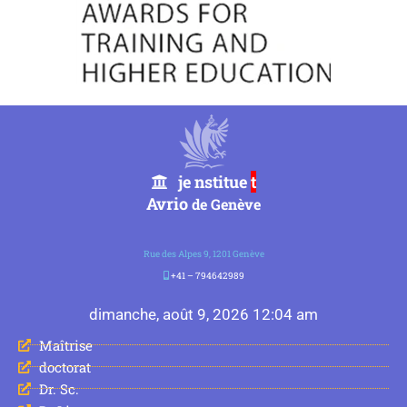
je nstitue
t
Avrio
de Genève
Rue des Alpes 9, 1201 Genève
+41 – 794642989
dimanche, août 9, 2026 12:04 am
Maîtrise
doctorat
Dr. Sc.