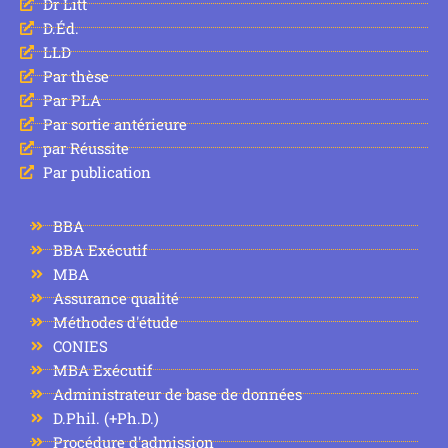
Dr Litt
D.Éd.
LLD
Par thèse
Par PLA
Par sortie antérieure
par Réussite
Par publication
BBA
BBA Exécutif
MBA
Assurance qualité
Méthodes d'étude
CONIES
MBA Exécutif
Administrateur de base de données
D.Phil. (+Ph.D.)
Procédure d'admission