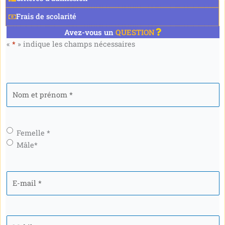
Frais de scolarité
Avez-vous un
QUESTION
«
*
» indique les champs nécessaires
Nom
et
prénom
*
Genre
*
Femelle *
Mâle*
E-
mail
*
Mobile
*