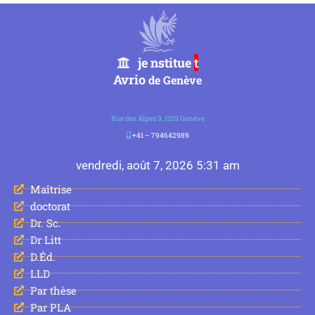
je nstitue
t
Avrio
de Genève
Rue des Alpes 9, 1201 Genève
+41 – 794642989
vendredi, août 7, 2026 5:31 am
Maîtrise
doctorat
Dr. Sc.
Dr Litt
D.Éd.
LLD
Par thèse
Par PLA