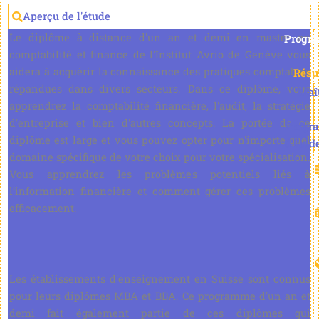
Aperçu de l'étude
Le diplôme à distance d'un an et demi en master en
Progr
comptabilité et finance de l'Institut Avrio de Genève vous
aidera à acquérir la connaissance des pratiques comptables
Rés
répandues dans divers secteurs. Dans ce diplôme, vous
Maî
apprendrez la comptabilité financière, l'audit, la stratégie
d'entreprise et bien d'autres concepts. La portée de ce
Progr
diplôme est large et vous pouvez opter pour n'importe quel
d'étud
domaine spécifique de votre choix pour votre spécialisation.
Vous apprendrez les problèmes potentiels liés à
l’information financière et comment gérer ces problèmes
efficacement.
Les établissements d'enseignement en Suisse sont connus
pour leurs diplômes MBA et BBA. Ce programme d'un an et
demi fait également partie de ces diplômes qui