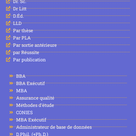
Dr. Sc.
Dr Litt
D.Éd.
LLD
Par thèse
Par PLA
Par sortie antérieure
par Réussite
Par publication
BBA
BBA Exécutif
MBA
Assurance qualité
Méthodes d'étude
CONIES
MBA Exécutif
Administrateur de base de données
D.Phil. (+Ph.D.)