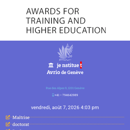
je nstitue
t
Avrio
de Genève
Rue des Alpes 9, 1201 Genève
+41 – 794642989
vendredi, août 7, 2026 4:03 pm
Maîtrise
doctorat