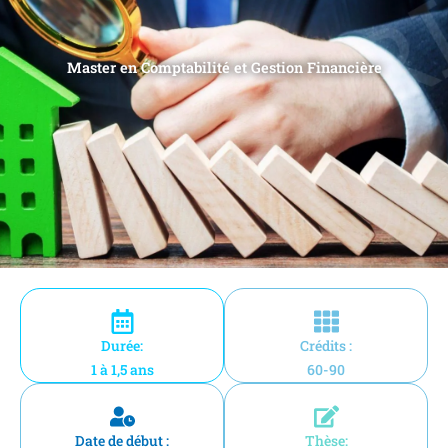
Master en Comptabilité et Gestion Financière
Durée:
Crédits :
1 à 1,5 ans
60-90
Date de début :
Thèse: