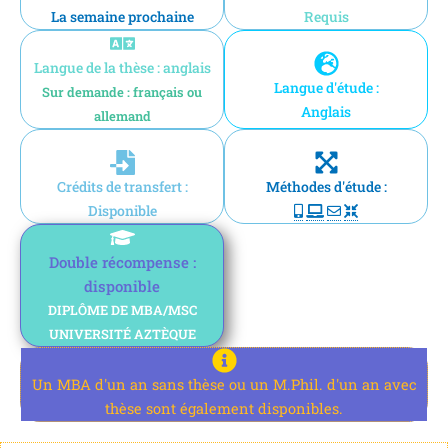
La semaine prochaine
Requis
Langue de la thèse : anglais
Langue d'étude :
Sur demande : français ou
Anglais
allemand
Crédits de transfert :
Méthodes d'étude :
Disponible
Double récompense :
disponible
DIPLÔME DE MBA/MSC
UNIVERSITÉ AZTÈQUE
Un MBA d'un an sans thèse ou un M.Phil. d'un an avec
thèse sont également disponibles.