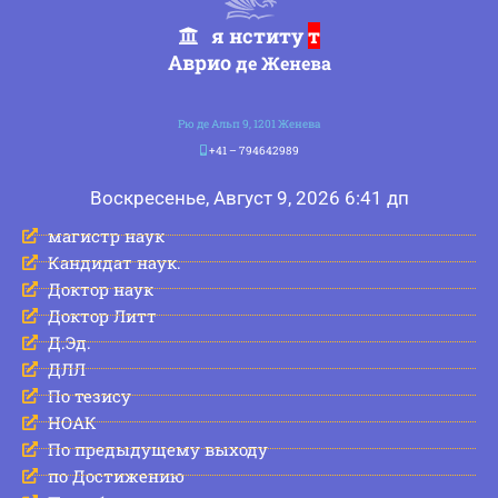
я нститу
т
Аврио
де Женева
Рю де Альп 9, 1201 Женева
+41 – 794642989
Воскресенье, Август 9, 2026 6:41 дп
магистр наук
Кандидат наук.
Доктор наук
Доктор Литт
Д.Эд.
ДЛЛ
По тезису
НОАК
По предыдущему выходу
по Достижению