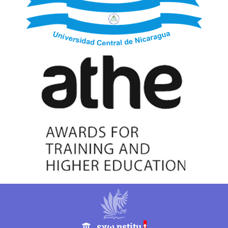
εγω nstitu
t