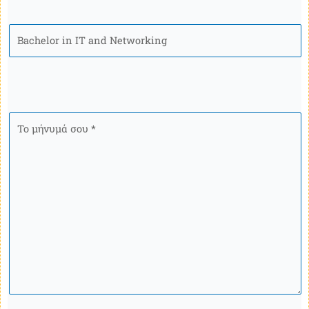
Πρόγραμμα
Το
μήνυμά
σου
*