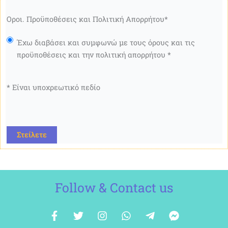
Οροι. Προϋποθέσεις και Πολιτική Απορρήτου
*
Έχω διαβάσει και συμφωνώ με τους όρους και τις
προϋποθέσεις και την πολιτική απορρήτου *
* Είναι υποχρεωτικό πεδίο
CAPTCHA
Follow & Contact us
F
Κ
Ί
W
T
F
a
ε
ν
h
e
a