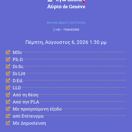
Αύριο
de Genève
Rue des Alpes 9, 1201 Γενεύη
+41 – 794642989
Πέμπτη, Αύγουστος 6, 2026 1:30 μμ
MSc
Ph.D.
Dr.Sc.
Dr.Litt
D.Ed.
LLD
Από τη θέση
Από την PLA
Με προηγούμενη έξοδο
από Επίτευγμα
Με Δημοσίευση