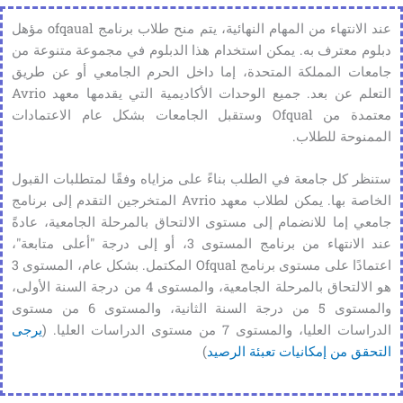
عند الانتهاء من المهام النهائية، يتم منح طلاب برنامج ofqaual مؤهل
دبلوم معترف به. يمكن استخدام هذا الدبلوم في مجموعة متنوعة من
جامعات المملكة المتحدة، إما داخل الحرم الجامعي أو عن طريق
التعلم عن بعد. جميع الوحدات الأكاديمية التي يقدمها معهد Avrio
معتمدة من Ofqual وستقبل الجامعات بشكل عام الاعتمادات
الممنوحة للطلاب.
ستنظر كل جامعة في الطلب بناءً على مزاياه وفقًا لمتطلبات القبول
الخاصة بها. يمكن لطلاب معهد Avrio المتخرجين التقدم إلى برنامج
جامعي إما للانضمام إلى مستوى الالتحاق بالمرحلة الجامعية، عادةً
عند الانتهاء من برنامج المستوى 3، أو إلى درجة "أعلى متابعة"،
اعتمادًا على مستوى برنامج Ofqual المكتمل. بشكل عام، المستوى 3
هو الالتحاق بالمرحلة الجامعية، والمستوى 4 من درجة السنة الأولى،
والمستوى 5 من درجة السنة الثانية، والمستوى 6 من مستوى
الدراسات العليا، والمستوى 7 من مستوى الدراسات العليا. (
يرجى
التحقق من إمكانيات تعبئة الرصيد
)