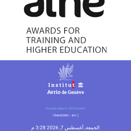
t
I n s t i t u
Avrio
de Genève
Rue des Alpes 9, 1201 Geneva
+41 – 794642989
الجمعة, أغسطس 7, 2026 3:28 م