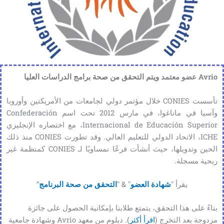
Avrio عضو معتمد
ويتم التحقق من صحة برامج الدراسات العليا
تأسست CONIES خلال مؤتمر دولي لجامعات من الأمريكتين وأوروبا
وآسيا في ماناغوا، في مارس 2012 تحت اسم Confederación
Internacional de Educación Superior، مع اختصاره الإنجليزي
ICHE، الاتحاد الدولي للتعليم العالي. وقد تطورت CONIES منذ ذلك
الحين وتدويلها، حيث أنشأت فرعًا نمساويًا لـ CONIES كمنظمة غير
ربحية مسجلة.
يقرأ "
شهادة العضو
" & "
التحقق من صحة البرنامج
“
بناءً على هذا التحقق، يتمتع طلابنا بإمكانية الحصول على جائزة
مزدوجة بعد التخرج (
اقرأ أكثر
). دبلوم من معهد Avrio وشهادة جامعية