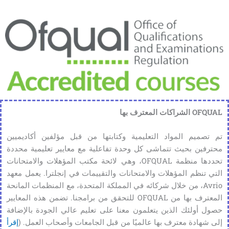
OFQUAL الشراكات المعترف بها
تم تصميم المواد التعليمية وكتابتها من قبل مؤلفين أكاديميين
محترفين بحيث تتماشى كل وحدة تفاعلية مع معايير تعليمية محددة
تحددها منظمة OFQUAL، وهي لائحة مكتب المؤهلات والامتحانات
التي تنظم المؤهلات والامتحانات والتقييمات في إنجلترا. يعمل معهد
Avrio، من خلال شركائه في المملكة المتحدة، مع المنظمات المانحة
المعترف بها من OFQUAL للتحقق من برامجنا. تضمن هذه المعايير
حصول أولئك الذين يتعلمون معنا على تعليم عالي الجودة بالإضافة
إلى شهادة معترف بها عالميًا من قبل الجامعات وأصحاب العمل. (
إقرأ