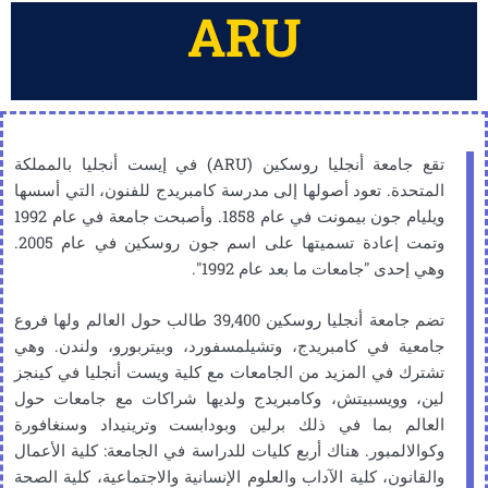
ARU
مع الحرم الجامعي الرئيسي وامتدادات الأقمار الصناعية في المكسيك
Universidad Azteca هي جامعة خاصة معترف بها تم تأسيسها
ومعترف بها من قبل وزير التعليم العام (SEP)، وتفي بالمتطلبات
القانونية لاسم وحالة "Universidad" بالإضافة إلى الاعتماد على
الاعتمادات البرامجية المختلفة (RVOE) من قبل وزير التعليم العام في
الحكومة الفيدرالية (SEP) بالإضافة إلى الاعتمادات البرامجية غير
تقع جامعة أنجليا روسكين (ARU) في إيست أنجليا بالمملكة
الحكومية لبعض البرامج الدولية.
المتحدة. تعود أصولها إلى مدرسة كامبريدج للفنون، التي أسسها
ويليام جون بيمونت في عام 1858. وأصبحت جامعة في عام 1992
تخضع الجامعة للإشراف وضمان الجودة من قبل SEP وفقًا لقوانين
وتمت إعادة تسميتها على اسم جون روسكين في عام 2005.
التعليم العالي المكسيكية. على المستوى الدولي، تقدم
وهي إحدى "جامعات ما بعد عام 1992".
Universidad Azteca برامج درجات مستقلة ومشتركة بدون RVOE
وتمنح درجات باسمها (برامج خاصة بالجامعة) وفقًا للمادة. 59 من
تضم جامعة أنجليا روسكين 39,400 طالب حول العالم ولها فروع
القانون العام للتعليم في المكسيك.
جامعية في كامبريدج، وتشيلمسفورد، وبيتربورو، ولندن. وهي
تشترك في المزيد من الجامعات مع كلية ويست أنجليا في كينجز
الحرم الجامعي والعمادة في النمسا Universidad Azteca
لين، وويسبيتش، وكامبريدج ولديها شراكات مع جامعات حول
European Programs ZVR: 201689493 هي منظمة غير ربحية
العالم بما في ذلك برلين وبودابست وترينيداد وسنغافورة
مسجلة في النمسا، معتمدة ومسجلة من قبل وكالة الاعتماد وضمان
وكوالالمبور. هناك أربع كليات للدراسة في الجامعة: كلية الأعمال
الجودة AQ Austria (المادة 27 قانون ضمان الجودة في التعليم
والقانون، كلية الآداب والعلوم الإنسانية والاجتماعية، كلية الصحة
العالي)