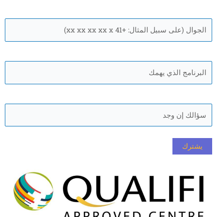
متحرك
*
البرنامج
الذي
يهمك
*
سؤال
سريع