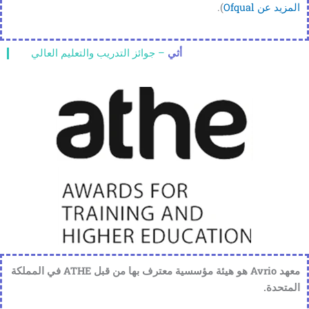
المزيد عن Ofqual
).
أثي
– جوائز التدريب والتعليم العالي
معهد Avrio هو هيئة مؤسسية معترف بها من قبل ATHE في المملكة
المتحدة.