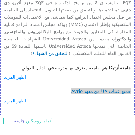
EQF، والمستوى 8 من برامج الدكتوراه في EQF
معهد أفريو دي
جنيف
تم اعتمادها والتحقق من صحتها لتحويل الاعتماد إلى الجامعة
من قبل مجلس اعتماد البرامج كما يتماشى مع الاعتمادات للمؤهلات
المكسيكية وإطار الائتمان (MMC) ويؤكد مجلس اعتماد البرامج قابلية
المقارنة في المعايير والجودة مع
برامج البكالوريوس والماجستير
والدكتوراه
مقدمة من Universidad Azteca للشهادات الجامعية
الخاصة التي تمنحها Universidad Azteca باسمها. للمادة 59 من
القانون العام للتعليم المكسيكي. (
التحقق من الشهادة
)
جامعة أزتيكا
هي جامعة معترف بها مدرجة في الدليل الدولي
للجامعات IAU (قاعدة بيانات التعليم العالي العالمية WHED، "قائمة
أظهر المزيد
AIU-UNESCO"): رقم WHED: IAU-017248.
جميع عينات UA من معهد Avrio
الجامعة هي جامعة مكسيكية خاصة، تأسست وتأسست في عام 1994،
أظهر المزيد
مع اعتماد البرامج الأول من قبل SEP في عام 1997 وتم اعتمادها
كجزء من النظام الوطني للتعليم من قبل وزير التعليم العام SEP
للحكومة الفيدرالية المكسيكية: إخطار رسمي بالجامعة سجل
أنجليا روسكين
جامعة
المؤسسات التعليمية، 9 أبريل 1999، رقم 15-00084.