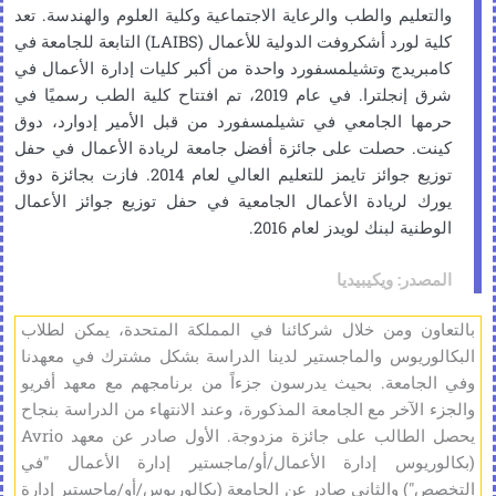
والتعليم والطب والرعاية الاجتماعية وكلية العلوم والهندسة. تعد
كلية لورد أشكروفت الدولية للأعمال (LAIBS) التابعة للجامعة في
تقبل جامعة أزتيكا المرشحين المختارين لبرنامج الشهادة المزدوجة،
كامبريدج وتشيلمسفورد واحدة من أكبر كليات إدارة الأعمال في
حيث يمكن قبول الخريجين والطلاب المقبولين أو المسجلين في
شرق إنجلترا. في عام 2019، تم افتتاح كلية الطب رسميًا في
برنامج الدبلوم التابع لمعهد أفريو دي جنيف في برنامج جامعة
حرمها الجامعي في تشيلمسفورد من قبل الأمير إدوارد، دوق
يونيفرسيداد أزتيكا الخاص، بشرط استيفاء المتقدمين لمتطلبات
كينت. حصلت على جائزة أفضل جامعة لريادة الأعمال في حفل
القبول العامة.
توزيع جوائز تايمز للتعليم العالي لعام 2014. فازت بجائزة دوق
شروط القبول لدرجة البكالوريوس هي شهادة الثانوية العامة أو
يورك لريادة الأعمال الجامعية في حفل توزيع جوائز الأعمال
شهادة القبول الجامعي. شروط القبول للماجستير هي درجة
الوطنية لبنك لويدز لعام 2016.
البكالوريوس. شروط القبول للطبيب هي درجة الماجستير.
ستقبل جامعة أزتيكا تقييمات الطلاب وقبولهم من قبل عمادة البرامج
المصدر: ويكيبيديا
الأوروبية وبعد الانتهاء من البرنامج المعني مع معهد أفريو دي جنيف.
يتم منح الدرجة الجامعية الخاصة التي تمنحها Universidad Azteca
بالتعاون ومن خلال شركائنا في المملكة المتحدة، يمكن لطلاب
بشكل قانوني من قبل جامعة معترف بها، ومع ذلك، قد لا تخضع
البكالوريوس والماجستير لدينا الدراسة بشكل مشترك في معهدنا
لمقدمي خدمات تقييم أوراق الاعتماد الرسمية (NARIC، NACES).
وفي الجامعة. بحيث يدرسون جزءاً من برنامجهم مع معهد أفريو
ومع ذلك، يمكن استخدامها بشكل قانوني في معظم الولايات القضائية
والجزء الآخر مع الجامعة المذكورة، وعند الانتهاء من الدراسة بنجاح
وهذا هو التزام الخريج بالتحقق بشكل فردي مما إذا كانت درجة جامعة
يحصل الطالب على جائزة مزدوجة. الأول صادر عن معهد Avrio
أزتيكا تلبي التوقعات.
(بكالوريوس إدارة الأعمال/أو/ماجستير إدارة الأعمال "في
ستقبل جامعة أزتيكا تقييمات الطلاب وقبولهم من قبل عمادة البرامج
التخصص") والثاني صادر عن الجامعة (بكالوريوس/أو/ماجستير إدارة