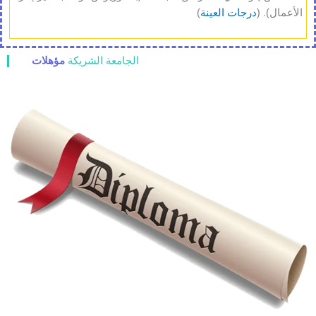
الأوروبية وبعد الانتهاء من البرنامج المعني مع معهد أفريو دي جنيف.
الأعمال). (
درجات العينة
)
ستمنح الجامعة الدرجات العلمية وشهادات الدراسات العليا وملحق
الدبلوم للخريج في موعد لا يتجاوز 120 يومًا بعد تقديم النسخة عبر
معهد أفريو دي جنيف التابع لبرامج جامعة أزتيكا الأوروبية.
الجامعة الشريكة
مؤهلات
يرجى ملاحظة أن الجامعة نفسها مدرجة في قاعدة بيانات ANABIN
باعتبارها جامعة
ح+
جامعة. ("أنابين (الاعتراف وتقييم المؤهلات
التعليمية الأجنبية) هي قاعدة بيانات للحصول على معلومات حول
تقييم المؤهلات التعليمية الأجنبية. وهي تدعم السلطات وأصحاب
العمل والأفراد في تصنيف المؤهلات الأجنبية في نظام التعليم
الألماني" ويكيبيديا، DE)