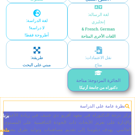
لغة الرسالة:
لغة الدراسة:
إنجليزي
لا دراسة!
French. German &
أطروحة فقط!
اللغات الأخرى المتاحة
نقل الاعتمادات:
طريقة:
متاح
مبني على البحث
جائزة المزدوجة: متاحة
كتوراه من جامعة أزتيكا
 عامة على الدراسة
جة الدكتوراه في معهد أفريو دي جنيف في ريادة الأعمال
برنامج
ة على تعزيز الأبحاث ذات الجودة التنافسية على المستوى
. يهدف دبلومنا إلى تقديم مساهمات وتوليد طرق معرفة
ملخص