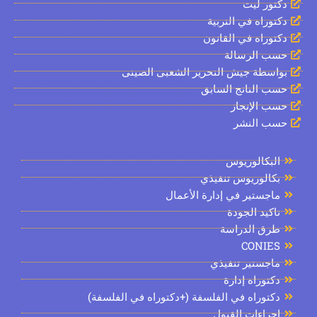
ور ليت
وراه في التربية
وراه في القانون
 الرسالة
سطة جيش التحرير الشعبى الصينى
 الناتج السابق
 الإنجاز
 النشر
بكالوريوس
الوريوس تنفيذي
جستير في إدارة الأعمال
كيد الجودة
رق الدراسة
CONIE
جستير تنفيذي
توراه إدارة
توراه في الفلسفة (+دكتوراه في الفلسفة)
راءات القبول