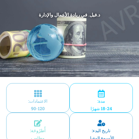
د.فيل. في ريادة الأعمال والإدارة
مدة:
الاعتمادات:
18-24 شهرًا
90-120
تاريخ البدء:
أُطرُوحَة:
الأسبوع المقبل
مطلوب