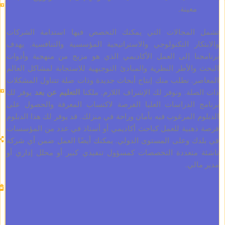
عينة.
باللغة
الفرنسية
لمجالات التي يمكنك التخصص فيها استدامة الشركات
والألمانية
ار التكنولوجي والاستراتيجية المؤسسية والتنافسية. يهدف
والإسبانية
ا إلى العمل الأكاديمي الذي هو مزيج من منهجية وأدوات
والعربية.
لأطر النظرية والمبادئ التوجيهية للاستجابة لمشاكل العالم
كلمات
. نطلب منك إنتاج أبحاث جديدة وذات صلة تتناول المشكلات
البحث:
ة. ونوفر لك الإشراف اللازم. ملكنا
التعليم عن بعد
يوفر لك
60,000
الدراسات العليا الفرصة لاكتساب المعرفة والحصول على
±15%
المرغوب فيه بأمان وراحة في منزلك. قد يوفر لك هذا الدبلوم
طرق
بية للعمل كباحث أكاديمي أو أستاذ في عدد من المؤسسات
الدراسة:
 وعلى المستوى الدولي. يمكنك أيضًا العمل ضمن أي شركة
تعددة التخصصات كمسؤول تنفيذي كبير أو محلل إداري أو
ي.
تاريخ
البدء:
الأسبوع
القادم
تحويل