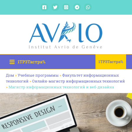
Перейти
к
содержимому
1TP3Тастра%
1TP3Тастра%
Дом
»
Учебные программы
»
Факультет информационных
технологий
»
Онлайн-магистр информационных технологий
»
Магистр информационных технологий и веб-дизайна