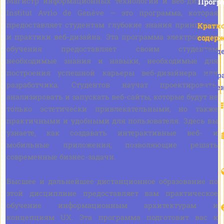
Магистр информационных технологий и веб-дизайна
Прогр
Institut Avrio de Genève — это программа, которая
предоставляет студентам глубокие знания принципов
Кратк
и практики веб-дизайна. Эта программа электронного
содер
обучения предоставляет своим студентам
Влад
необходимые знания и навыки, необходимые для
построения успешной карьеры веб-дизайнера или
Прогр
разработчика. Студентов научат проектировать,
обуче
анализировать и запускать веб-сайты, которые будут не
только эстетически привлекательными, но также
практичными и удобными для пользователя. Здесь вы
узнаете, как создавать интерактивные веб- и
мобильные приложения, позволяющие решать
современные бизнес-задачи.
Высшее и дальнейшее дистанционное образование по
этой дисциплине предоставляет вам практическое
обучение информационным архитектурам и
концепциям UX. Эта программа подготовит вас к