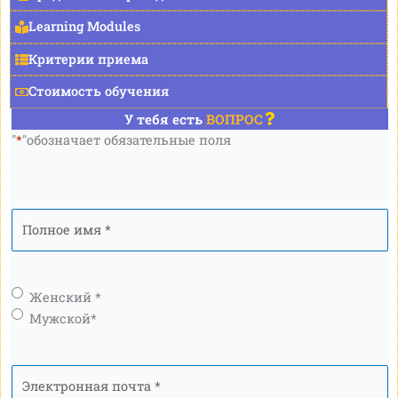
Learning Modules
Критерии приема
Стоимость обучения
У тебя есть
ВОПРОС
"
*
"обозначает обязательные поля
Полное
имя
*
Пол
*
Женский *
Мужской*
Электронная
почта
*