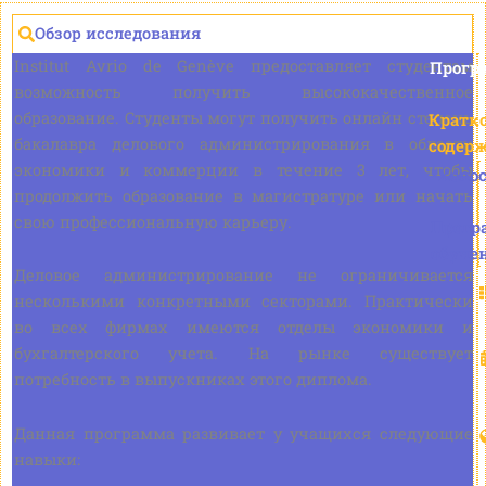
Обзор исследования
Institut Avrio de Genève предоставляет студентам
Прогр
возможность получить высококачественное
образование. Студенты могут получить онлайн степень
Кратк
бакалавра делового администрирования в области
содер
экономики и коммерции в течение 3 лет, чтобы
Холо
продолжить образование в магистратуре или начать
свою профессиональную карьеру.
Прогр
обуче
Деловое администрирование не ограничивается
несколькими конкретными секторами. Практически
во всех фирмах имеются отделы экономики и
бухгалтерского учета. На рынке существует
потребность в выпускниках этого диплома.
Данная программа развивает у учащихся следующие
навыки: