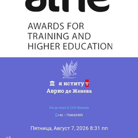
я нститу
т
Аврио
де Женева
Рю де Альп 9, 1201 Женева
+41 – 794642989
Пятница, Август 7, 2026 8:31 пп