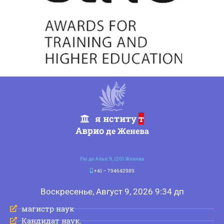
я нститу
т
Аврио
де Женева
Рю де Альп 9, 1201 Женева
+41 – 794642989
Воскресенье, Август 9, 2026 9:34 дп
магистр наук
Кандидат наук.