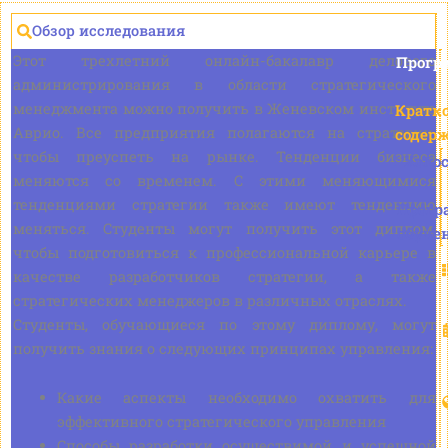
Обзор исследования
Этот трехлетний онлайн-бакалавр делового
Прогр
администрирования в области стратегического
менеджмента можно получить в Женевском институте
Кратк
Аврио. Все предприятия полагаются на стратегии,
содер
чтобы преуспеть на рынке. Тенденции бизнеса
Холо
меняются со временем. С этими меняющимися
тенденциями стратегии также имеют тенденцию
Прогр
меняться. Студенты могут получить этот диплом,
обуче
чтобы подготовиться к профессиональной карьере в
качестве разработчиков стратегии, а также
стратегических менеджеров в различных отраслях.
Студенты, обучающиеся по этому диплому, могут
получить знания о следующих принципах управления:
Какие аспекты необходимо охватить для
эффективного стратегического управления
Способы разработки осуществимой и успешной