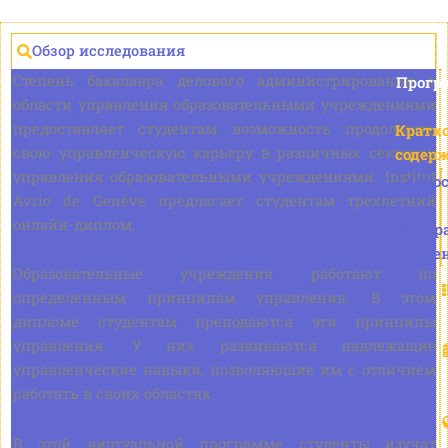
Обзор исследования
Степень бакалавра делового администрирования в
Прогр
области управления образовательными учреждениями
предоставляет студентам возможность продолжить
Кратк
свою управленческую карьеру в различных секторах
содер
управления образовательными учреждениями. Institut
Холо
Avrio de Genève предлагает студентам трехлетний
онлайн-диплом.
Прогр
обуче
Образовательные учреждения работают по
определенным принципам управления. В этом
дипломе студентам преподаются эти принципы
управления. У них развиваются надлежащие
управленческие навыки, позволяющие им с отличием
работать в своих областях.
В этой виртуальной программе студенты изучат