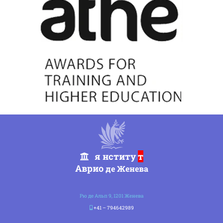
я нститу
т
Аврио
де Женева
Рю де Альп 9, 1201 Женева
+41 – 794642989