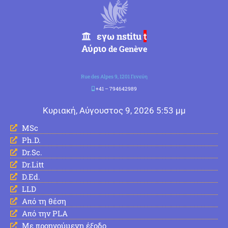
εγω nstitu
t
Αύριο
de Genève
Rue des Alpes 9, 1201 Γενεύη
+41 – 794642989
Κυριακή, Αύγουστος 9, 2026 5:53 μμ
MSc
Ph.D.
Dr.Sc.
Dr.Litt
D.Ed.
LLD
Από τη θέση
Από την PLA
Με προηγούμενη έξοδο