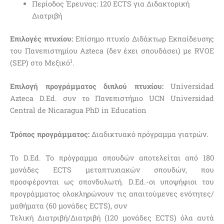
Περίοδος Έρευνας: 120 ECTS για Διδακτορική
Διατριβή
Επιλογές πτυχίου:
Επίσημο πτυχίο Διδάκτωρ Εκπαίδευσης
του Πανεπιστημίου Azteca (δεν έχει σπουδάσει) με RVOE
1
(SEP) στο Μεξικό
.
Επιλογή προγράμματος διπλού πτυχίου:
Universidad
Azteca D.Ed. συν το Πανεπιστήμιο UCN Universidad
Central de Nicaragua PhD in Education
Τρόπος προγράμματος:
Διαδικτυακό πρόγραμμα γιατρών.
Το D.Ed. Το πρόγραμμα σπουδών αποτελείται από 180
μονάδες ECTS μεταπτυχιακών σπουδών, που
προσφέρονται ως σπονδυλωτή. D.Ed.-οι υποψήφιοι του
προγράμματος ολοκληρώνουν τις απαιτούμενες ενότητες/
μαθήματα (60 μονάδες ECTS), συν
Τελική Διατριβή/Διατριβή (120 μονάδες ECTS) όλα αυτά