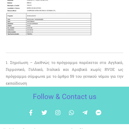
1. Σημείωση – Διεθνώς το πρόγραμμα παρέχεται στα Αγγλικά,
Γερμανικά, Γαλλικά, Ιταλικά και Αραβικά χωρίς RVOE ως
πρόγραμμα σύμφωνα με το άρθρο 59 του γενικού νόμου για την
εκπαίδευση
Follow & Contact us
F
Κ
Ί
W
T
F
a
ε
ν
h
e
a
c
λ
σ
a
l
c
e
ά
τ
t
e
e