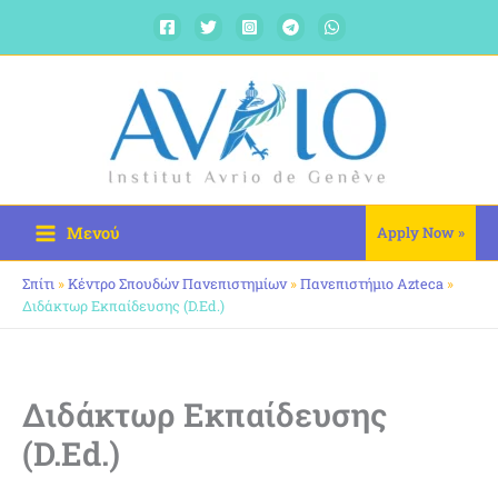
Μετάβαση
στο
περιεχόμενο
Μενού
Apply Now »
Σπίτι
»
Κέντρο Σπουδών Πανεπιστημίων
»
Πανεπιστήμιο Azteca
»
Διδάκτωρ Εκπαίδευσης (D.Ed.)
Διδάκτωρ Εκπαίδευσης
(D.Ed.)