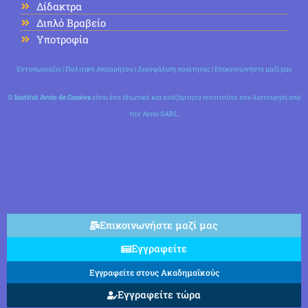
Δίδακτρα
Διπλό Βραβείο
Υποτροφία
Εντυπωσιάζει
|
Πολιτική Απορρήτου
|
Διασφάλιση ποιότητας
|
Επικοινωνήστε μαζί μας
©
Institut Avrio de Genève
είναι ένα ιδιωτικό και ανεξάρτητο ινστιτούτο που λειτουργεί από
την Avrio SARL.
Επικοινωνήστε μαζί μας
Εγγραφείτε
Εγγραφείτε στους Ακαδημαϊκούς
Εγγραφείτε τώρα