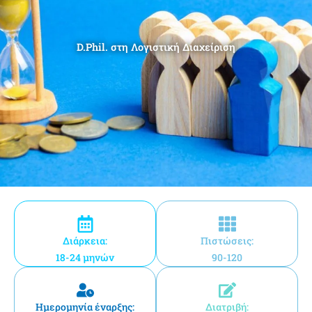
D.Phil. στη Λογιστική Διαχείριση
Διάρκεια:
Πιστώσεις:
18-24 μηνών
90-120
Ημερομηνία έναρξης:
Διατριβή: