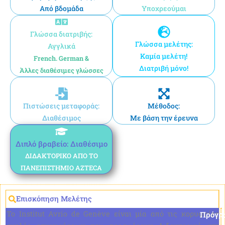
Από βδομάδα
Υποχρεούμαι
Γλώσσα διατριβής:
Γλώσσα μελέτης:
Αγγλικά
Καμία μελέτη!
French. German &
Διατριβή μόνο!
Άλλες διαθέσιμες γλώσσες
Πιστώσεις μεταφοράς:
Μέθοδος:
Διαθέσιμος
Με βάση την έρευνα
Διπλό βραβείο: Διαθέσιμο
ΔΙΔΑΚΤΟΡΙΚΌ ΑΠΌ ΤΟ
ΠΑΝΕΠΙΣΤΉΜΙΟ AZTECA
Επισκόπηση Μελέτης
Το Institut Avrio de Genève είναι μία από τις κορυφαίες
Πρόγρ