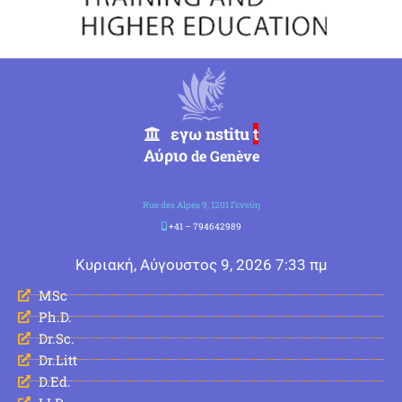
εγω nstitu
t
Αύριο
de Genève
Rue des Alpes 9, 1201 Γενεύη
+41 – 794642989
Κυριακή, Αύγουστος 9, 2026 7:33 πμ
MSc
Ph.D.
Dr.Sc.
Dr.Litt
D.Ed.