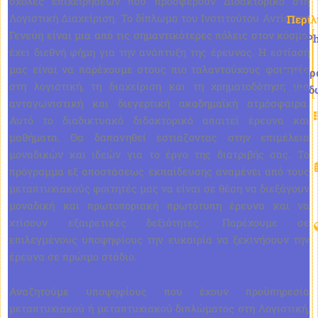
σχολές επιχειρήσεων που προσφέρουν Διδακτορικό στη
Λογιστική Διαχείριση. Το δίπλωμα του Ινστιτούτου Avrio στη
Περί
Γενεύη είναι μια από τις σημαντικότερες πόλεις στον κόσμο,
D.Ph
έχει διεθνή φήμη για την ανάπτυξη της έρευνας. Η εστίασή
μας είναι να παρέχουμε στους πιο ταλαντούχους φοιτητές
Πρόγρ
στη λογιστική, τη διαχείριση και τη χρηματοδότηση μια
Σπουδ
ανταγωνιστική και διεγερτική ακαδημαϊκή ατμόσφαιρα.
Αυτό το διαδικτυακό διδακτορικό απαιτεί έρευνα και
μαθήματα. Θα δαπανηθεί εστιάζοντας στην επιμέλεια
μοναδικών και ιδεών για το έργο της διατριβής σας. Το
πρόγραμμα εξ αποστάσεως εκπαίδευσης αναμένει από τους
μεταπτυχιακούς φοιτητές μας να είναι σε θέση να διεξάγουν
μοναδική και πρωτοποριακή πρωτότυπη έρευνα και να
χτίσουν εξαιρετικές δεξιότητες. Παρέχουμε σε
επιλεγμένους υποψηφίους την ευκαιρία να ξεκινήσουν την
έρευνα σε πρώιμο στάδιο.
Αναζητούμε υποψηφίους που έχουν προϋπηρεσία
μεταπτυχιακού ή μεταπτυχιακού διπλώματος στη Λογιστική,