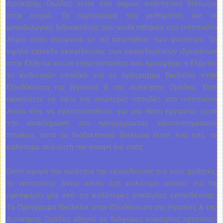
Διοίκησης Ομάδας είναι ένα άκρως απαιτητικό δίπλωμα
στην αγορά. Το περίγραμμα του μαθήματος και οι
μεθοδολογίες διδασκαλίας που υιοθετήθηκαν στο ινστιτούτο
Αύριο είναι σύμφωνα με τις απαιτήσεις των φοιτητών. Το
υψηλό επίπεδο εκπαίδευσης των εκπαιδευτικών ιδρυμάτων
στην Ελβετία και οι εγκαταστάσεις που προσφέρει η Ελβετία
το καθιστούν ευνοϊκό για το πρόγραμμα Bachelor στην
Εξειδίκευση της Ηγεσίας & της Διοίκησης Ομάδας. Είτε
σκοπεύετε να πάτε για ανώτερες σπουδές στο ινστιτούτο
Avrio είτε να εγκατασταθείτε για μια θέση εργασίας μετά
την ολοκλήρωση του προγράμματος πανεπιστημιακού
πτυχίου, αυτό το διαδικτυακό δίπλωμα είναι ένα από τα
καλύτερα από αυτή την άποψη για εσάς.
Όσον αφορά την ποιότητα της εκπαίδευσης για τους μαθητές,
το ινστιτούτο Avrio κάνει ό,τι καλύτερο μπορεί για να
προσφέρει μία από τις καλύτερες ευκαιρίες εκπαίδευσης.
Το Πρόγραμμα Bachelor στην Εξειδίκευση της Ηγεσίας & της
Διοίκησης Ομάδας οδηγεί σε διάφορες ευκαιρίες εργασίας.