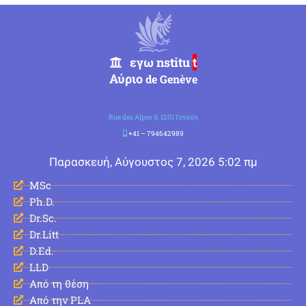
εγω nstitu
t
Αύριο
de Genève
Rue des Alpes 9, 1201 Γενεύη
+41 – 794642989
Παρασκευή, Αύγουστος 7, 2026 5:02 πμ
MSc
Ph.D.
Dr.Sc.
Dr.Litt
D.Ed.
LLD
Από τη θέση
Από την PLA