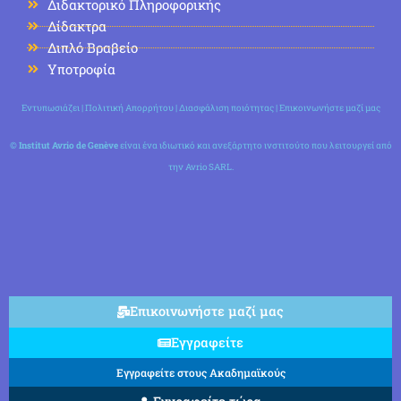
Διδακτορικό Πληροφορικής
Δίδακτρα
Διπλό Βραβείο
Υποτροφία
Εντυπωσιάζει
|
Πολιτική Απορρήτου
|
Διασφάλιση ποιότητας
|
Επικοινωνήστε μαζί μας
©
Institut Avrio de Genève
είναι ένα ιδιωτικό και ανεξάρτητο ινστιτούτο που λειτουργεί από
την Avrio SARL.
Επικοινωνήστε μαζί μας
Εγγραφείτε
Εγγραφείτε στους Ακαδημαϊκούς