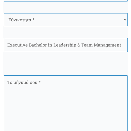
Ιθαγένεια
*
Πρόγραμμα
Το
μήνυμά
σου
*