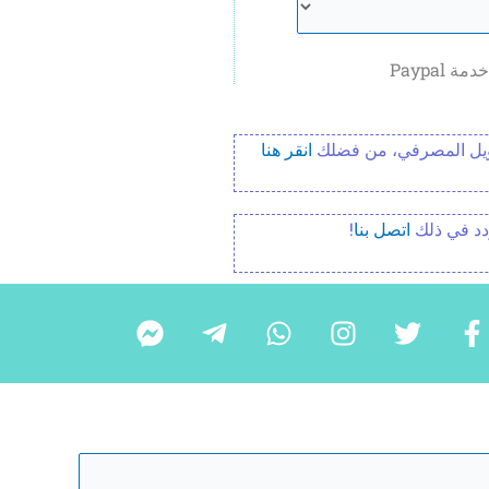
Paypal
حويل المصرفي، من فضلك
انقر هنا
ردد في ذلك
اتصل بنا
!
ا
ت
ا
و
ب
ا
ل
و
ن
ا
ر
ل
ف
ي
س
ت
ق
ف
ي
ت
ت
س
ي
ي
س
ر
غ
ا
ة
س
ب
ر
ب
ا
ب
و
ا
ل
و