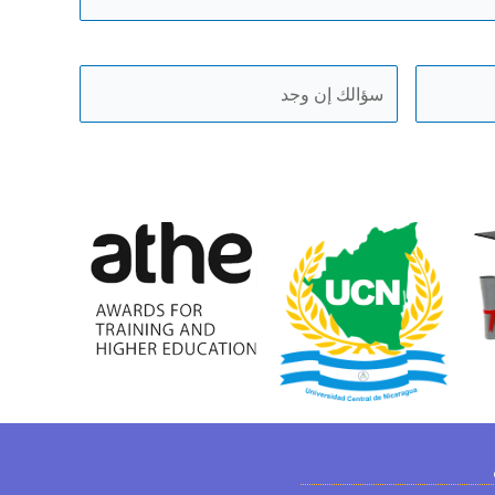
ك
م
ط
ك
-
ا
ر
و
ئ
س
سؤال
ر
و
سريع
ة
ل