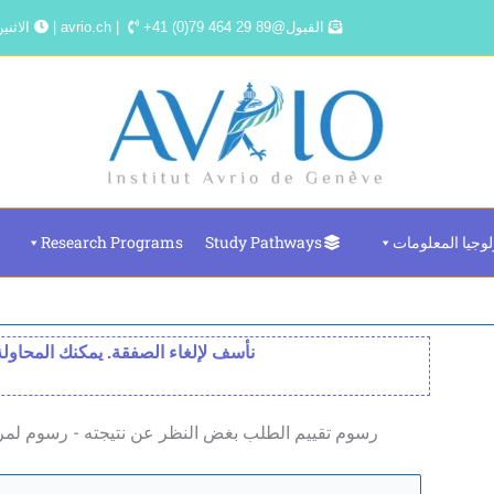
القبول@avrio.ch |
+41 (0)79 464 29 89 |
الاثنين - الجمعة 8 
لوجيا المعلومات
Study Pathways
Research Programs
نأسف لإلغاء الصفقة. يمكنك المحاول
رسوم تقييم الطلب بغض النظر عن نتيجته - رسوم لمرة 