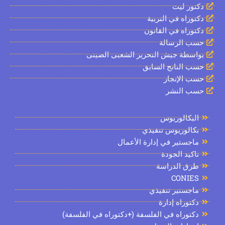
ور ليت
وراه في التربية
وراه في القانون
 الرسالة
سطة جيش التحرير الشعبى الصينى
 الناتج السابق
 الإنجاز
 النشر
بكالوريوس
الوريوس تنفيذي
جستير في إدارة الأعمال
كيد الجودة
رق الدراسة
CONIE
جستير تنفيذي
توراه إدارة
توراه في الفلسفة (+دكتوراه في الفلسفة)