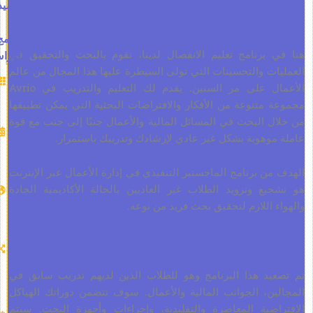
التنفيذي
برنامج
برنامج تعليم الانفصال لدينا، نقوم بالبحث والتحقيق في
الدراسة
 والتحسينات التي تولى السيطرة عليها هذا المجال من عالم
الاعتمادات:
الأعمال على مر السنين. يقدم لك التعليم والتدريب في Avrio
60
تنوعة من الأفكار والافتراضات البحثية التي يمكن تطبيقها
المدة
البحث في المسائل المالية والأعمال جنبًا إلى جنب مع قوة
المقدرة:
وهوبة بشكل غير عادي لإرشادك وتدريبك باستمرار.
9-12
شهرًا
 برنامج الماجستير التنفيذي في إدارة الأعمال عبر الإنترنت
لغة
ع وتزويد الطلاب غير العاديين بالحالة الأكاديمية الجادة
الدراسة:
اللازم لتحقيق بحث فريد من نوعه.
الانجليزية
طرق
الدراسة:
د هذا البرنامج وهو للطلاب الذين لديهم تدريب سابق في
تاريخ
ن، الجوانب المالية والأعمال. سوف تتضمن دوراتك الهياكل
البدء:
ضية المعاصرة والتقليدية، وإجراءات وأجهزة البحث. سيتم