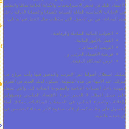
الأسبوع
 عليك في فحص الاستراتيجيات والكتابة الحالية تمامًا والتفكير
القادم
بات الأساسية القابلة للصيانة للقضايا والقضايا الحالية داخل
تحويل
ادثة. من بين الحقول التي سيُطلب منك التنقل فيها ما يلي:
الاعتمادات:
متاح
لجوانب المالية الشاملة والرفاهية ،
المنحة
لعمل بالأمور المالية،
الدراسية:
لترتيب الاجتماعي،
متاحة
رضية الاقتصاد الجزئي، و
الدبلومة
رض المحاكاة الدقيقة.
الممنوحة:
EMBA -
ستغلال أصولنا عبر الإنترنت والتدقيق فيها وأنت مرتاح في
الماجستير
ند الانتهاء من هذه الدبلومة، سيكون لديك العديد من الطرق
التنفيذي
 داخل المساحة الخاصة والمفتوحة المتاحة لك، والتي تشمل
في
ل المثال لا الحصر خبراء الاقتصاد القياسي ومسؤولي
الاقتصاد
ت والخبراء الماليين في الجمعيات الميكانيكية. يمكنك أيضًا
والتجارة
على وظيفة كمسار إقامة مدفوع الأجر بسخاء كمتخصص في
الجائزة
 عالمية.
المزدوجة:
متاحة/