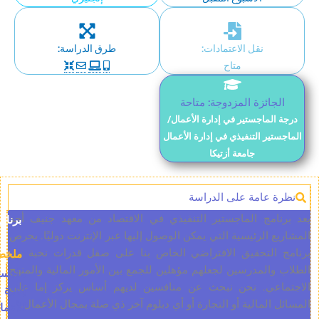
نقل الاعتمادات:
طرق الدراسة:
متاح
جائزة المزدوجة: متاحة
لماجستير في إدارة الأعمال/
ير التنفيذي في إدارة الأعمال
جامعة أزتيكا
 عامة على الدراسة
امج الماجستير التنفيذي في الاقتصاد من معهد جنيف أحد
برنامج
 الرئيسية التي يمكن الوصول إليها عبر الإنترنت دوليًا. يحرص
التحقيق الافتراضي الخاص بنا على صقل قدرات نخبة من
ملخص
المدرسين لجعلهم مؤهلين للجمع بين الأمور المالية والمنهج
ماجستير
عي. نحن نبحث عن منافسين لديهم أساس يركز إما على
إدارة
المالية أو التجارة أو أي دبلوم آخر ذي صلة بمجال الأعمال.
الأعمال