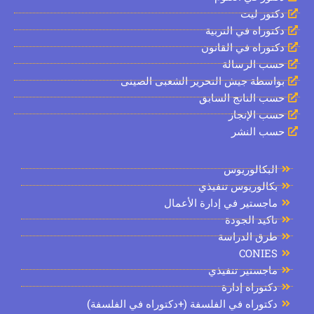
ور ليت
وراه في التربية
وراه في القانون
 الرسالة
سطة جيش التحرير الشعبى الصينى
 الناتج السابق
 الإنجاز
 النشر
بكالوريوس
الوريوس تنفيذي
جستير في إدارة الأعمال
كيد الجودة
رق الدراسة
CONIE
جستير تنفيذي
توراه إدارة
توراه في الفلسفة (+دكتوراه في الفلسفة)