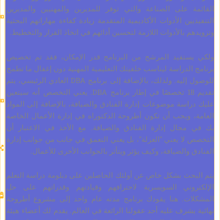
 على الصناعة والتي توفر للمديرين والمهنيين والمديرين
متوفر
ين الأدوات الأكاديمية المتقدمة زيادة كفاءة مهاراتهم البحثية
باللغة
 بالأدوات اللازمة لتحسين أدائهم في اتخاذ القرار والتخطيط.
الفرنسية
والألمانية
تفيد المرشح من البرنامج قدر الإمكان، فقد تم تخصيص
والإسبانية
لدراسة ليناسب خلفيتك التعليمية المهنية دون إغفال ما تطمح
والعربية.
للوصول إليه. ولذلك، بالإضافة إلى برنامج DBA العادي الرئيسي، يتم
كلمات
تقديم 18 تخصصًا في إطار برنامج DBA. يعني التخصص أنه سيتعين
البحث:
سة موضوعات إدارة الفنادق والضيافة، بالإضافة إلى المواد
50,000
 ويجب أن تكون أطروحة الدكتوراه في إدارة الأعمال الخاصة
±15%
جال إدارة الفنادق والضيافة. مع الأخذ في الاعتبار أن
طرق
ا يعني "العزلة"، بل يعني التعمق في جانب من جوانب إدارة
الدراسة:
والضيافة، وكيف يؤثر ويتأثر بالجوانب الأخرى للأعمال.
حث بشكل خاص عن أولئك الحاصلين على دبلومة دراسة التعلم
تاريخ
وني السويسرية لاحترافهم وقيادتهم وقدراتهم على حل
البدء:
ت. هنا يقودك برنامج مدته عام واحد إلى مشروع أطروحة
الأسبوع
شرف عليه أحد عقولنا الرائعة في العالم. يقدم لك أعضاء هيئة
القادم