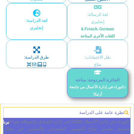
لغة الرسالة:
لغة الدراسة:
إنجليزي
إنجليزي
French. German &
اللغات الأخرى المتاحة
نقل الاعتمادات:
طرق الدراسة:
متاح
جائزة المزدوجة: متاحة
ه في إدارة الأعمال من جامعة
أزتيكا
 عامة على الدراسة
دكتوراه في إدارة الأعمال (DBA) في إدارة الفنادق والضيافة هو أعلى
برنامج
عليمي متاح للمهنيين الطموحين والعمليين في مجال