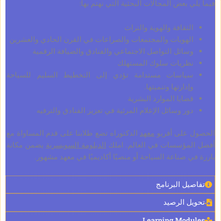
 بعض المجالات البحثية التي نهتم بها:
لثقافة والهوية والتراث
لهويات والمجتمعات والصراعات في القرن الحادي والعشرين
سائل التواصل الاجتماعي والفنادق والضيافة الرقمية
ظريات سلوك المستهلك
ياسات مستدامة تؤدي إلى التخطيط السليم للسياحة
إدارتها وتنميتها.
ضايا الموارد البشرية
ور وسائل الإعلام المرئية في تعزيز الفنادق والترفيه
على أفريو
معهد
الدكتوراه تضع طلابنا على قدم المساواة مع
مؤسسات في العالم. املك
الدبلومة السويسرية
يضمن مكانة
 صناعة السياحة أو منصبًا أكاديميًا في معهد مشهور.
ل البرنامج
ل الرصيد
Learning Mod