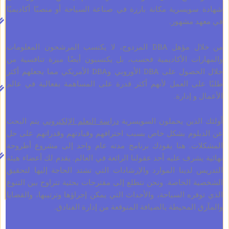
يسرية مكانة بارزة في صناعة السياحة أو منصبًا أكاديميًا
الدرجة
 مشهور.
العلمية
»
من
جامعة
من خلال مؤهل DBA المزدوج، لا يكتسب المرشحون المعلومات
أزتيكا
ات الأكاديمية فحسب، بل يكتسبون أيضًا ميزة تنافسية من
عدد
خلال الحصول على DBA الأوروبي وDBA الأمريكي مما يجعلهم أكثر
نقاط
لى العمل لأنهم أكثر قدرة على المساهمة بفعالية في عالم
DBA:
و إدارة.
120
رسوم
لذين يحملون السويسرية
دراسة التعلم الإلكتروني
يتم البحث
إضافية:
لوم بشكل خاص بسبب احترافهم وقيادتهم وقدراتهم على حل
نعم،
ت. هنا يقودك برنامج مدته عام واحد إلى مشروع أطروحة
ابحث
شرف عليه أحد عقولنا الرائعة في العالم. يقدم لك أعضاء هيئة
عن
لدينا الموارد والإرشادات التي تشتد الحاجة إليها لتحقيق
قسم
الخاصة. ونحن نتطلع إلى مقترحات بحثية تتراوح بين التنوع
الرسوم
ره السياحة، والأحداث التي يمكن إجراؤها وترتيبها، والقضايا
المحيطة بالضيافة المتوقعة من إدارة الفنادق.