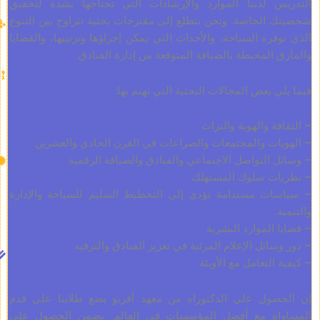
 لدينا الموارد والإرشادات التي تحتاجها بشدة لتحقيق
تحويل
الخاصة. ونحن نتطلع إلى مقترحات بحثية تتراوح بين التنوع
الاعتمادات:
ره السياحة، والأحداث التي يمكن إجراؤها وترتيبها، والقضايا
متاح
المحيطة بالضيافة المتوقعة من إدارة الفنادق.
المنحة
الدراسية:
 بعض المجالات البحثية التي نهتم بها:
متاحة
الدبلوم
 والهوية والتراث
الممنوح:
ت والمجتمعات والصراعات في القرن الحادي والعشرين
دكتوراه
التواصل الاجتماعي والفنادق والضيافة الرقمية
في
ت سلوك المستهلك
إدارة
 مستدامة تؤدي إلى التخطيط السليم للسياحة والإدارة
الفنادق
والضيافة
الموارد البشرية
الجائزة
ئل الإعلام المرئية في تعزيز الفنادق والترفيه
المزدوجة:
لتعامل مع الأوبئة
متاحة/
اختيارية
ول على الدكتوراه من معهد أفريو يضع طلابنا على قدم
الجائزة
اة مع أفضل المؤسسات في العالم. يضمن الحصول على
الثانية: